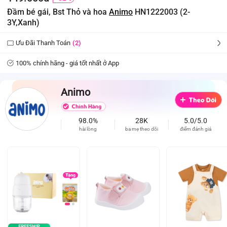
Đầm bé gái, Bst Thỏ và hoa
Animo
HN1222003 (2-
3Y,Xanh)
Ưu Đãi Thanh Toán
(2)
100% chính hãng - giá tốt nhất ở App
Animo
98.0%
28K
5.0/5.0
hài lòng
ba mẹ theo dõi
điểm đánh giá