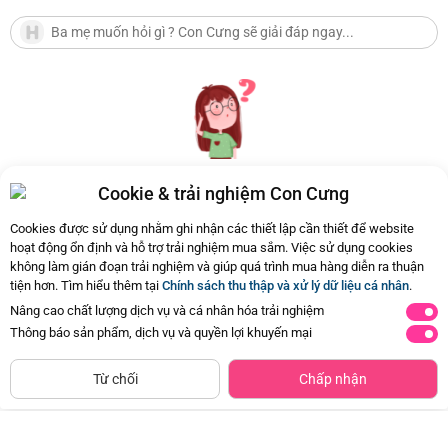
Cookie & trải nghiệm Con Cưng
Hiện chưa có Hỏi - Đáp nào
Cookies được sử dụng nhằm ghi nhận các thiết lập cần thiết để website
hoạt động ổn định và hỗ trợ trải nghiệm mua sắm. Việc sử dụng cookies
không làm gián đoạn trải nghiệm và giúp quá trình mua hàng diễn ra thuận
tiện hơn. Tìm hiểu thêm tại
Chính sách thu thập và xử lý dữ liệu cá nhân
.
Nâng cao chất lượng dịch vụ và cá nhân hóa trải nghiệm
Thông báo sản phẩm, dịch vụ và quyền lợi khuyến mại
CHỈ BÁN TẠI CỬA HÀNG
Tìm Sản Phẩm Tương Tự
Từ chối
Chấp nhận
Giày tập đi cao cấp Animo
Bộ yếm bé trai ngắn Animo