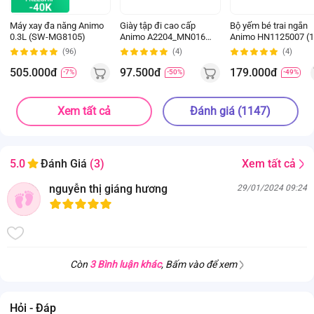
Máy xay đa năng Animo
Giày tập đi cao cấp
Bộ yếm bé trai ngắn
0.3L (SW-MG8105)
Animo A2204_MN016
Animo HN1125007 (1
(16-19,Hồng)
4Y,Kem-nâu, NN02)
(96)
(4)
(4)
505.000đ
97.500đ
179.000đ
-7%
-50%
-49%
Xem tất cả
Đánh giá (1147)
Xem tất cả
5.0
Đánh Giá
(3)
nguyễn thị giáng hương
29/01/2024 09:24
Còn
3 Bình luận khác
, Bấm vào để xem
Hỏi - Đáp