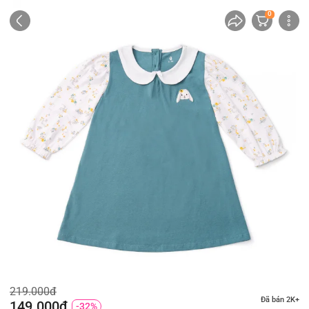
0
219.000đ
Đã bán 2K+
149.000đ
-32%