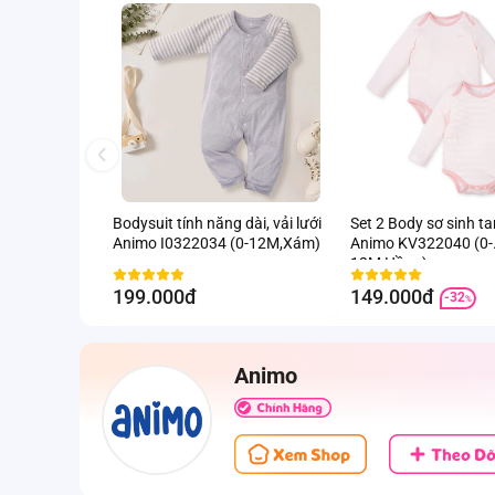
Bodysuit tính năng dài, vải lưới
Set 2 Body sơ sinh t
Animo I0322034 (0-12M,Xám)
Animo KV322040 (0-
12M,Hồng)
199.000đ
149.000đ
-32
%
Animo