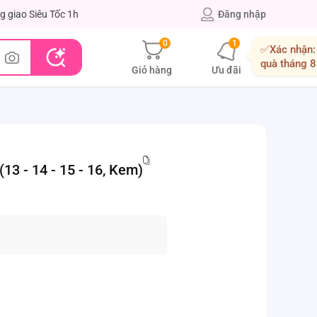
g giao Siêu Tốc 1h
Đăng nhập
0
1
✅Xác nhận:
quà tháng 8
Giỏ hàng
Ưu đãi
3 - 14 - 15 - 16, Kem)