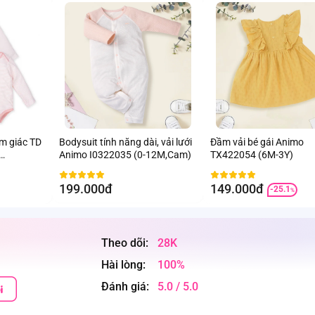
am giác TD
Bodysuit tính năng dài, vải lưới
Đầm vải bé gái Animo
Animo I0322035 (0-12M,Cam)
TX422054 (6M-3Y)
199.000đ
149.000đ
-25.1
%
Theo dõi:
28K
Hài lòng:
100%
Đánh giá:
5.0 / 5.0