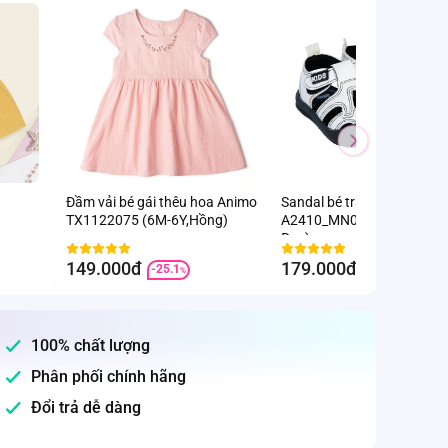
Đầm vải bé gái thêu hoa Animo
Sandal bé trai Animo
TX1122075 (6M-6Y,Hồng)
A2410_MN026 (17-23,Trắn
Đen)
149.000đ
179.000đ
-25.1
-8.2
%
%
100% chất lượng
Phân phối chính hãng
Đổi trả dễ dàng