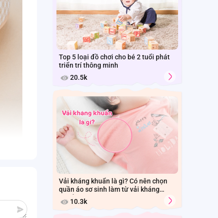
Top 5 loại đồ chơi cho bé 2 tuổi phát
triển trí thông minh
20.5k
Vải kháng khuẩn là gì? Có nên chọn
quần áo sơ sinh làm từ vải kháng
khuẩn cho bé?
10.3k