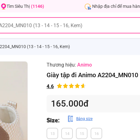
Nhập địa chỉ để mua hàn
Tìm Siêu Thị
(1146)
2204_MN010 (13 - 14 - 15 - 16, Kem)
Thương hiệu:
Animo
Giày tập đi Animo A2204_MN010 (1
4.6
165.000đ
Size:
Bảng size
13
14
15
16