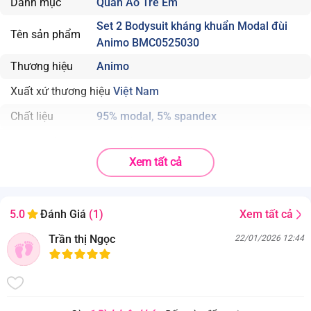
Danh mục
Quần Áo Trẻ Em
Set 2 Bodysuit kháng khuẩn Modal đùi
Tên sản phẩm
Animo BMC0525030
Thương hiệu
Animo
Xuất xứ thương hiệu
Việt Nam
Chất liệu
95% modal, 5% spandex
. Bodysuit liền thân giúp giữ ấm cơ thể bé, đặc biệt là vùng lưng và
bụng;
Xem tất cả
. Hoạ tiết dễ thương được in bằng kỹ thuật in nước, đảm bảo bề mặt
mềm mại khi chạm da bé;
. Bộ bodysuit làm từ vải Modal kháng khuẩn đ co giãn, mềm mại và
Xem tất cả
5.0
Đánh Giá
(1)
thấm hút vượt trội.
. Vải được bổ sung hoạt chất kháng khuẩn trên bề mặt giúp hạn chế
Trần thị Ngọc
22/01/2026 12:44
sự xâm nhập của vi khuẩn tới da bé.