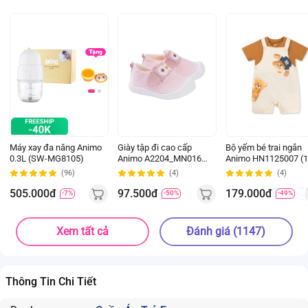
Máy xay đa năng Animo
Giày tập đi cao cấp
Bộ yếm bé trai ngắn
0.3L (SW-MG8105)
Animo A2204_MN016
Animo HN1125007 (1
(16-19,Hồng)
4Y,Kem-nâu, NN02)
(96)
(4)
(4)
505.000đ
97.500đ
179.000đ
-7%
-50%
-49%
Xem tất cả
Đánh giá (1147)
Thông Tin Chi Tiết