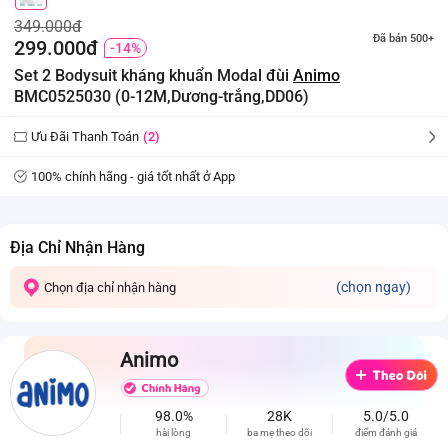
349.000đ
Đã bán 500+
299.000đ
-14%
Set 2 Bodysuit kháng khuẩn Modal đùi
Animo
BMC0525030 (0-12M,Dương-trắng,DD06)
Ưu Đãi Thanh Toán
(2)
100% chính hãng - giá tốt nhất ở App
Địa Chỉ Nhận Hàng
(chọn ngay)
Chọn địa chỉ nhận hàng
Animo
98.0%
28K
5.0/5.0
hài lòng
ba mẹ theo dõi
điểm đánh giá