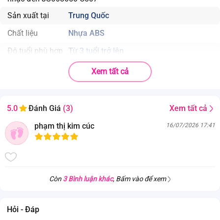
Sản xuất tại
Trung Quốc
Chất liệu
Nhựa ABS
Độ tuổi phù hợp
Từ 3 tuổi trở lên
Cảnh báo
Xem tất cả
Sản phẩm có chứa chi tiết nhỏ, nên cho bé chơi dưới sự giám
sát của người lớn
Sản phẩm sử dụng 3 pin AA (Không đi
Xem tất cả
5.0
Đánh Giá
(3)
Loại pin
kèm)
phạm thị kim cúc
16/07/2026 17:41
Ưu điểm nổi bật
. Thiết kế chú rắn dễ thương, chuyển động linh hoạt cùng âm nhạc
sinh động, thu hút sự chú ý của bé.
. Giúp kích thích giác quan, tăng hứng thú vận động và khả năng quan
Còn
3 Bình luận khác
, Bấm vào để xem
sát khi bé vui chơi.
. Chất liệu an toàn, các chi tiết nhẵn mịn, bo tròn, an tâm cho bé sử
dụng mỗi ngày.
Hỏi - Đáp