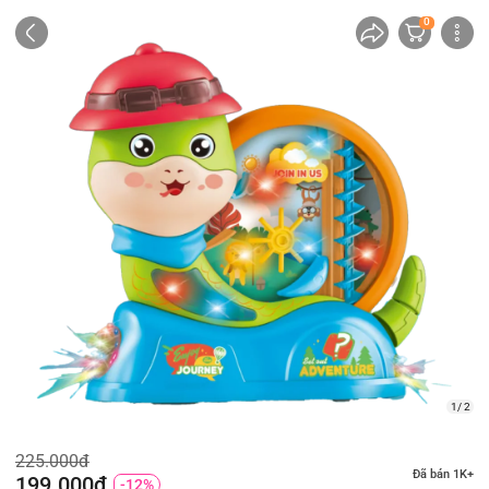
0
1/ 2
225.000đ
Đã bán 1K+
199.000đ
-12%