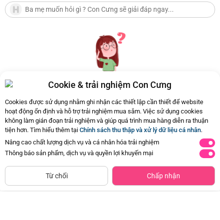
Cookie & trải nghiệm Con Cưng
Hiện chưa có Hỏi - Đáp nào
Cookies được sử dụng nhằm ghi nhận các thiết lập cần thiết để website
hoạt động ổn định và hỗ trợ trải nghiệm mua sắm. Việc sử dụng cookies
không làm gián đoạn trải nghiệm và giúp quá trình mua hàng diễn ra thuận
tiện hơn. Tìm hiểu thêm tại
Chính sách thu thập và xử lý dữ liệu cá nhân
.
Nâng cao chất lượng dịch vụ và cá nhân hóa trải nghiệm
Thông báo sản phẩm, dịch vụ và quyền lợi khuyến mại
Siêu thị
Thêm vào giỏ
Mua Ngay
còn hàng
Từ chối
Chấp nhận
Khăn rối mặt gấu kèm lục lạc, gặm
Khăn rối mặt heo kèm lục lạc, gặm
nướu (Xanh dương)
nướu (Hồng)