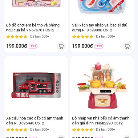
Bộ đồ chơi em bé thỏ và phòng
Vali xách tay nhập vai bác sĩ thú
ngủ của bé YN676761 C512
cưng RFD699938 C512
Đã bán
500+
Đã bán
500+
199.000đ
199.000đ
-19%
-19%
Xe cứu hỏa cao cấp có âm thanh
Bộ nhập vai nhà bếp có âm thanh
đèn RFD695445 C512
đèn giả định YN682290 C512
Đã bán
500+
Đã bán
500+