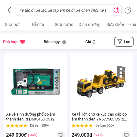
Sữa bột
Bỉm tã
Sữa nước
Dinh dưỡng
Sức khỏe
Hoá
Lọc
Phù hợp
Bán chạy
Giá
Xe vệ sinh đường phố có âm
Xe tải lớn chở xe xúc cao cấp có
thanh đèn RFD695458 C512
âm thành đèn YN677503 C512
(Vàng)
Đã bán
500+
Đã bán
500+
249.000đ
249.000đ
-23%
-23%