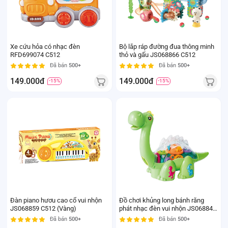
Xe cứu hỏa có nhạc đèn
Bộ lắp ráp đường đua thông minh
RFD699074 C512
thỏ và gấu JS068866 C512
Đã bán
500+
Đã bán
500+
149.000đ
149.000đ
-15%
-15%
Đàn piano hươu cao cổ vui nhộn
Đồ chơi khủng long bánh răng
JS068859 C512 (Vàng)
phát nhạc đèn vui nhộn JS068846
C512 (Xanh lá)
Đã bán
500+
Đã bán
500+