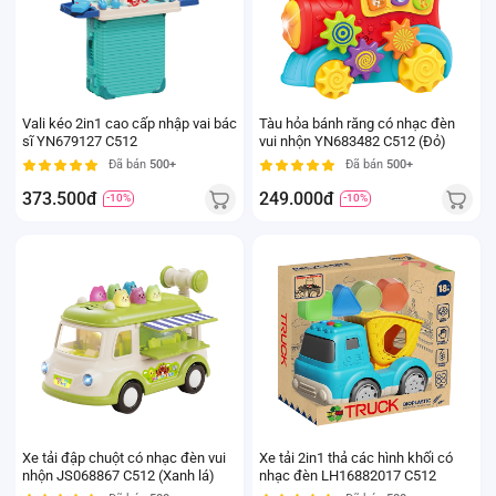
Vali kéo 2in1 cao cấp nhập vai bác
Tàu hỏa bánh răng có nhạc đèn
sĩ YN679127 C512
vui nhộn YN683482 C512 (Đỏ)
Đã bán
500+
Đã bán
500+
373.500đ
249.000đ
-10%
-10%
Xe tải đập chuột có nhạc đèn vui
Xe tải 2in1 thả các hình khối có
nhộn JS068867 C512 (Xanh lá)
nhạc đèn LH16882017 C512