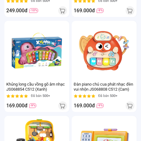
Đã bán
500+
Đã bán
500+
249.000đ
169.000đ
-10%
-9%
Khủng long cầu vồng gõ âm nhạc
Đàn piano chú cua phát nhạc đèn
JS068854 C512 (Xanh)
vui nhộn JS068808 C512 (Cam)
Đã bán
500+
Đã bán
500+
169.000đ
169.000đ
-9%
-9%