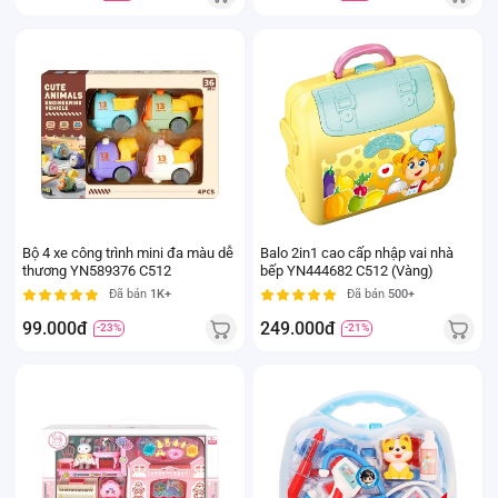
Bộ 4 xe công trình mini đa màu dễ
Balo 2in1 cao cấp nhập vai nhà
thương YN589376 C512
bếp YN444682 C512 (Vàng)
Đã bán
1K+
Đã bán
500+
99.000đ
249.000đ
-23%
-21%