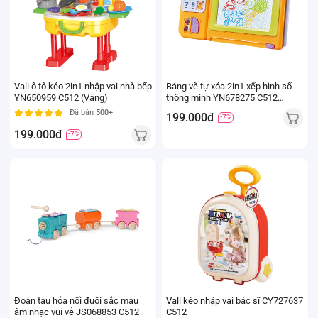
Vali ô tô kéo 2in1 nhập vai nhà bếp
Bảng vẽ tự xóa 2in1 xếp hình số
YN650959 C512 (Vàng)
thông minh YN678275 C512
(Cam)
Đã bán
500+
199.000đ
-7%
199.000đ
-7%
Đoàn tàu hỏa nối đuôi sắc màu
Vali kéo nhập vai bác sĩ CY727637
âm nhạc vui vẻ JS068853 C512
C512