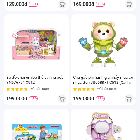
129.000đ
169.000đ
-13%
-13%
Bộ đồ chơi em bé thỏ và nhà bếp
Chú gấu phi hành gia nhảy múa có
YN676754 C512
nhạc đèn JS068871 C512 (Xanh
lá)
Đã bán
500+
Đã bán
500+
199.000đ
199.000đ
-12%
-12%