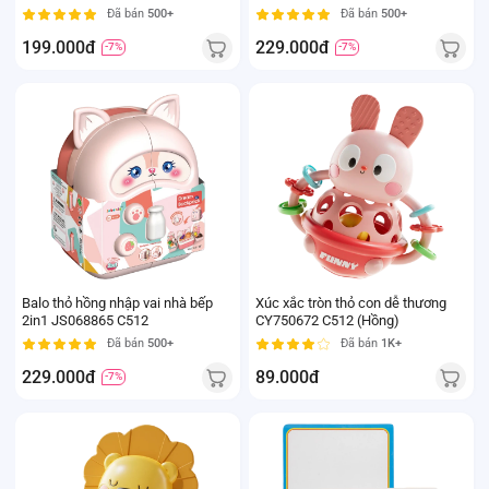
Đã bán
500+
Đã bán
500+
199.000đ
229.000đ
-7%
-7%
Balo thỏ hồng nhập vai nhà bếp
Xúc xắc tròn thỏ con dễ thương
2in1 JS068865 C512
CY750672 C512 (Hồng)
Đã bán
500+
Đã bán
1K+
229.000đ
89.000đ
-7%