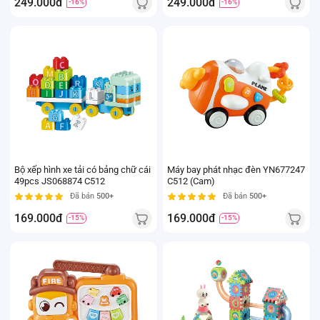
249.000đ
249.000đ
-16%
-16%
Bộ xếp hình xe tải có bảng chữ cái
Máy bay phát nhạc đèn YN677247
49pcs JS068874 C512
C512 (Cam)
Đã bán
500+
Đã bán
500+
169.000đ
169.000đ
-15%
-15%