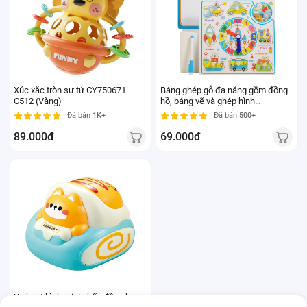
Xúc xắc tròn sư tử CY750671
Bảng ghép gỗ đa năng gồm đồng
C512 (Vàng)
hồ, bảng vẽ và ghép hình
RFD694323 C512
Đã bán
1K+
Đã bán
500+
89.000đ
69.000đ
Xe hoạt hình mini nhấn đầu chạy