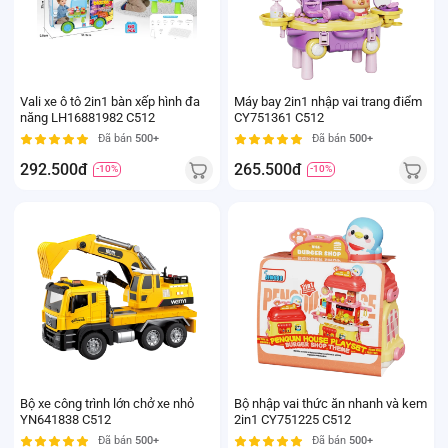
Vali xe ô tô 2in1 bàn xếp hình đa
Máy bay 2in1 nhập vai trang điểm
năng LH16881982 C512
CY751361 C512
Đã bán
500+
Đã bán
500+
292.500đ
265.500đ
-10%
-10%
Bộ xe công trình lớn chở xe nhỏ
Bộ nhập vai thức ăn nhanh và kem
YN641838 C512
2in1 CY751225 C512
Đã bán
500+
Đã bán
500+