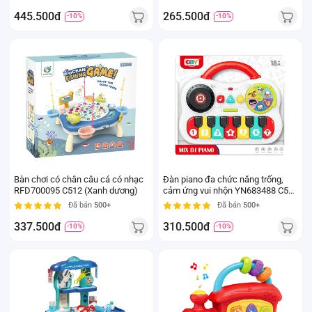
445.500đ
265.500đ
-10%
-10%
Bàn chơi có chân câu cá có nhạc
Đàn piano đa chức năng trống,
RFD700095 C512 (Xanh dương)
cảm ứng vui nhộn YN683488 C512
(Đỏ)
Đã bán
500+
Đã bán
500+
337.500đ
310.500đ
-10%
-10%