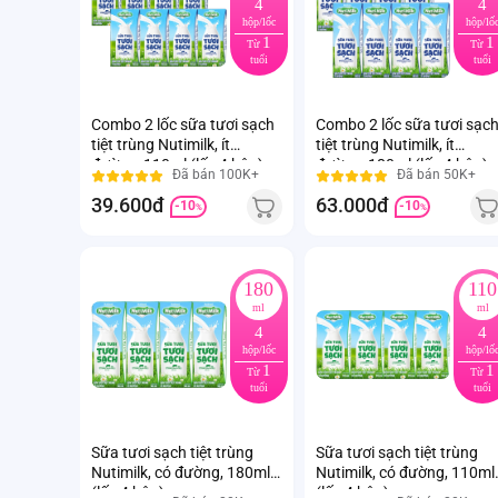
4
4
hộp/lốc
hộp/lố
1
1
Từ
Từ
tuổi
tuổi
Combo 2 lốc sữa tươi sạch
Combo 2 lốc sữa tươi sạc
tiệt trùng Nutimilk, ít
tiệt trùng Nutimilk, ít
đường, 110ml (lốc 4 hộp)
đường, 180ml (lốc 4 hộp)
Đã bán 100K+
Đã bán 50K+
39.600đ
63.000đ
-10
-10
%
%
180
110
ml
ml
4
4
hộp/lốc
hộp/lố
1
1
Từ
Từ
tuổi
tuổi
Sữa tươi sạch tiệt trùng
Sữa tươi sạch tiệt trùng
Nutimilk, có đường, 180ml
Nutimilk, có đường, 110ml
(lốc 4 hộp)
(lốc 4 hộp)