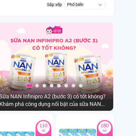
Sắp xếp
Phổ biến
Sữa NAN Infinipro A2 (bước 3) có tốt không?
Hướng d
Khám phá công dụng nổi bật của sữa NAN
Animo 
A2 cho bé
110
180
ml
ml