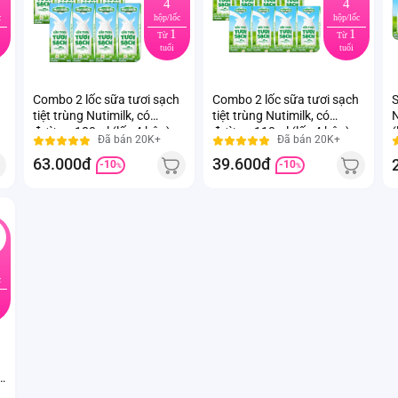
4
4
c
hộp/lốc
hộp/lốc
1
1
Từ
Từ
tuổi
tuổi
h
Combo 2 lốc sữa tươi sạch
Combo 2 lốc sữa tươi sạch
S
tiệt trùng Nutimilk, có
tiệt trùng Nutimilk, có
N
đường, 180ml (lốc 4 hộp)
đường, 110ml (lốc 4 hộp)
(
Đã bán 20K+
Đã bán 20K+
63.000đ
39.600đ
-10
-10
%
%
c