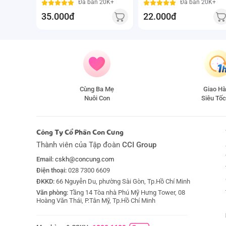
Đã bán 20K+
Đã bán 20K+
35.000đ
22.000đ
Cùng Ba Mẹ
Giao H
Nuôi Con
Siêu Tốc
Công Ty Cổ Phần Con Cưng
Thành viên của Tập đoàn
CCI Group
Email:
cskh@concung.com
Điện thoại:
028 7300 6609
ĐKKD:
66 Nguyễn Du, phường Sài Gòn, Tp.Hồ Chí Minh
Văn phòng:
Tầng 14 Tòa nhà Phú Mỹ Hưng Tower, 08
Hoàng Văn Thái, P.Tân Mỹ, Tp.Hồ Chí Minh