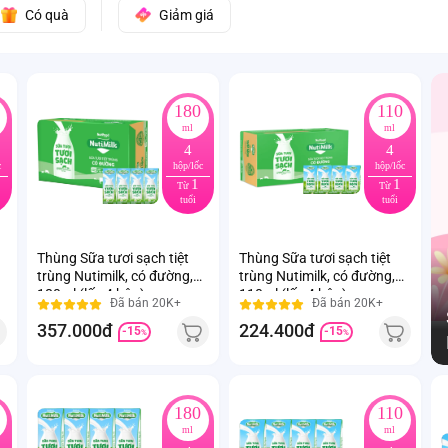
Có quà
Giảm giá
180
110
ml
ml
4
4
c
hộp/lốc
hộp/lốc
1
1
Từ
Từ
tuổi
tuổi
Thùng Sữa tươi sạch tiệt
Thùng Sữa tươi sạch tiệt
trùng Nutimilk, có đường,
trùng Nutimilk, có đường,
180ml (lốc 4 hộp)
110ml (lốc 4 hộp)
Đã bán 20K+
Đã bán 20K+
357.000đ
224.400đ
-15
-15
%
%
180
110
ml
ml