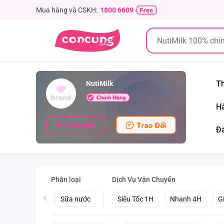
Mua hàng và CSKH:
1800 6609
Th
NutiMilk
Hà
Đá
Phân loại
Dịch Vụ Vận Chuyển
Sữa nước
Siêu Tốc 1H
Nhanh 4H
G