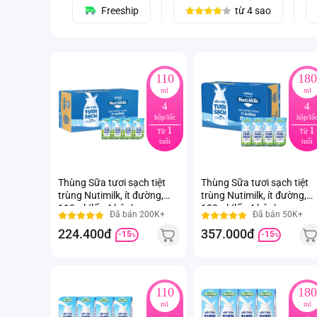
Freeship
từ 4 sao
110
180
ml
ml
4
4
hộp/lốc
hộp/lố
1
1
Từ
Từ
tuổi
tuổi
Thùng Sữa tươi sạch tiệt
Thùng Sữa tươi sạch tiệt
trùng Nutimilk, ít đường,
trùng Nutimilk, ít đường,
110ml (lốc 4 hộp)
180ml (lốc 4 hộp)
Đã bán 200K+
Đã bán 50K+
224.400đ
357.000đ
-15
-15
%
%
110
180
ml
ml