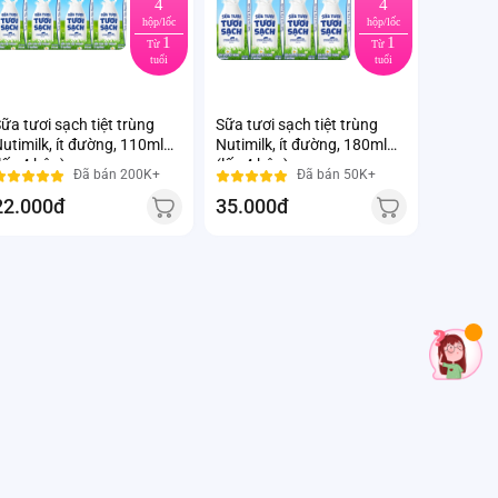
4
4
hộp/lốc
hộp/lốc
1
1
Từ
Từ
tuổi
tuổi
ữa tươi sạch tiệt trùng
Sữa tươi sạch tiệt trùng
utimilk, ít đường, 110ml
Nutimilk, ít đường, 180ml
lốc 4 hộp)
(lốc 4 hộp)
Đã bán 200K+
Đã bán 50K+
22.000đ
35.000đ