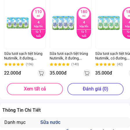
110
180
1
ml
ml
m
4
4
hộp/lốc
hộp/lốc
hộp
1
1
Từ
Từ
Tư
tuổi
tuổi
tu
Sữa tươi sạch tiệt trùng
Sữa tươi sạch tiệt trùng
Sữa tươi sạch tiệt tr
Nutimilk, ít đường,
Nutimilk, ít đường,
Nutimilk, có đường,
110ml (lốc 4 hộp)
180ml (lốc 4 hộp)
180ml (lốc 4 hộp)
(136)
(140)
(42)
22.000đ
35.000đ
35.000đ
Xem tất cả
Đánh giá (0)
Thông Tin Chi Tiết
Danh mục
Sữa nước