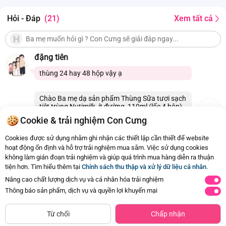
Hạn sử dụng
8 tháng kể từ NSX
Hỏi - Đáp
(21)
Xem tất cả
đặng tiên
thùng 24 hay 48 hộp vậy ạ
Chào Ba mẹ dạ sản phẩm Thùng Sữa tươi sạch
tiệt trùng Nutimilk, ít đường, 110ml (lốc 4 hộp)
thùng có 48 hộp ạ. Con Cưng xin cảm ơn
Cookie & trải nghiệm Con Cưng
15/06/2026 18:10
0
Cookies được sử dụng nhằm ghi nhận các thiết lập cần thiết để website
hoạt động ổn định và hỗ trợ trải nghiệm mua sắm. Việc sử dụng cookies
không làm gián đoạn trải nghiệm và giúp quá trình mua hàng diễn ra thuận
Còn
21 Hỏi - Đáp khác
, Bấm vào để xem
tiện hơn. Tìm hiểu thêm tại
Chính sách thu thập và xử lý dữ liệu cá nhân
.
Nâng cao chất lượng dịch vụ và cá nhân hóa trải nghiệm
Thông báo sản phẩm, dịch vụ và quyền lợi khuyến mại
Siêu thị
Thêm vào giỏ
Mua Ngay
còn hàng
Từ chối
Chấp nhận