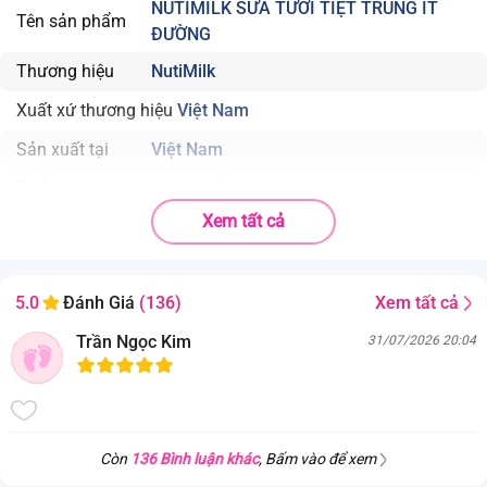
NUTIMILK SỮA TƯƠI TIỆT TRÙNG ÍT
Tên sản phẩm
ĐƯỜNG
Thương hiệu
NutiMilk
Xuất xứ thương hiệu
Việt Nam
Sản xuất tại
Việt Nam
Thể tích
110ml x 4 hộp
Xem tất cả
Độ tuổi phù hợp
Sử dụng cho trẻ từ 1 tuổi trở lên
Nhà sản xuất
Công ty Cổ Phần Thực Phẩm Dinh Dưỡng NutiFood Bình
Xem tất cả
5.0
Đánh Giá
(136)
Dương.
Trần Ngọc Kim
Công ty Cổ Phần Thực Phẩm Dinh Dưỡng NutiFood Cao
31/07/2026 20:04
Nguyên.
Công ty Cổ Phần Thực Phẩm Dinh Dưỡng NutiFood Việt
Nam.
Cảnh báo
Có chứa sữa
Còn
136 Bình luận khác
, Bấm vào để xem