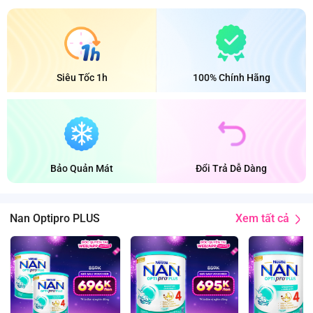
Siêu Tốc 1h
100% Chính Hãng
Bảo Quản Mát
Đổi Trả Dễ Dàng
Xem tất cả
Nan Optipro PLUS
1.5
1.5
Kg
Kg
2-6
2-6