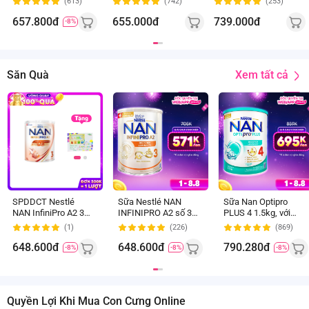
(613)
(742)
(253)
tuổi) (giao bao bì
ngẫu nhiên)
657.800đ
655.000đ
739.000đ
-8%
Xem tất cả
Săn Quà
800
1.5
gr
Kg
2-6
2-6
tuổi
tuổi
SPDDCT Nestlé
Sữa Nestlé NAN
Sữa Nan Optipro
NAN InfiniPro A2 3
INFINIPRO A2 số 3
PLUS 4 1.5kg, với
800g (2-6 tuổi)
800g (6HMO) (2-6
5HMO, Công thức từ
(1)
(226)
(869)
(6HMO)
tuổi)
Thụy Sĩ (2-6 tuổi)
(Giao bao bì ngẫu
648.600đ
648.600đ
790.280đ
-8%
-8%
-8%
nhiên)
Quyền Lợi Khi Mua Con Cưng Online