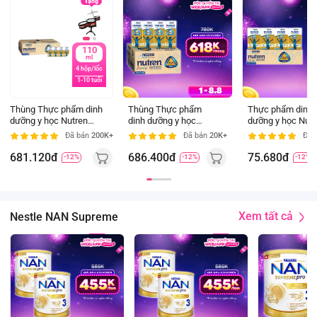
110
180
ml
ml
4 hộp/lốc
4 hộp/lốc
1-10 tuổi
1-10 tuổi
Thùng Thực phẩm dinh
Thùng Thực phẩm
Thực phẩm dinh
dưỡng y học Nutren
dinh dưỡng y học
dưỡng y học Nutr
Junior 110ml (1 -10
Nutren Junior 180ml
Junior 110ml (1 -
Đã bán
200K+
Đã bán
20K+
Đã 
tuổi) (Lốc 4 hộp)
(1 -10 tuổi) (Lốc 4
tuổi) (Lốc 4 hộp)
hộp)
681.120đ
686.400đ
75.680đ
-12%
-12%
-12%
Xem tất cả
Nestle NAN Supreme
800
800
gr
gr
2-6
2-6
tuổi
tuổi