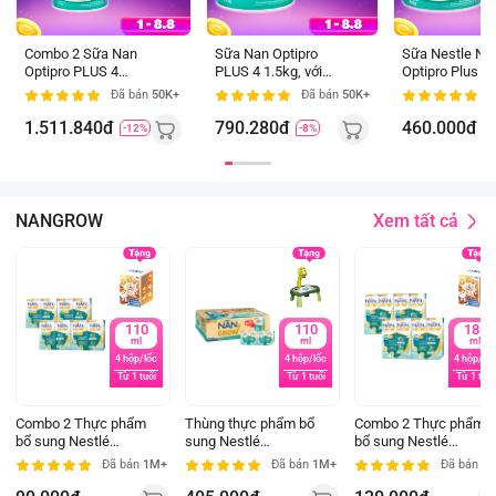
tuổi
tuổi
Combo 2 Sữa Nan
Sữa Nan Optipro
Sữa Nestle Na
Optipro PLUS 4
PLUS 4 1.5kg, với
Optipro Plus 4
1.5kg, với 5HMO,
5HMO, Công thức từ
(2-6 tuổi) (Gia
Đã bán
50K+
Đã bán
50K+
Đ
Công thức từ Thụy Sĩ
Thụy Sĩ (2-6 tuổi)
bì ngẫu nhiên)
(2-6 tuổi)
(Giao bao bì ngẫu
1.511.840đ
790.280đ
460.000đ
-12%
-8%
-
nhiên)
Xem tất cả
NANGROW
110
110
180
ml
ml
ml
4 hộp/lốc
4 hộp/lốc
4 hộp/lốc
Từ 1 tuổi
Từ 1 tuổi
Từ 1 tuổi
Combo 2 Thực phẩm
Thùng thực phẩm bổ
Combo 2 Thực phẩm
bổ sung Nestlé
sung Nestlé
bổ sung Nestlé
NANGROW 9 (4x110ml)
NANGROW 9 (4x110ml)
NANGROW 6 (4x180ml
Đã bán
1M+
Đã bán
1M+
Đã bán
1