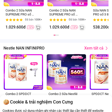
Combo 2 Sữa NAN
Combo 2 Sữa NAN
Sữa NAN SU
SUPREME PRO số 3
SUPREME PRO số 3
PRO số 3 800
800g (2-6 tuổi)
800g (2-6 tuổi)
tuổi) (giao ba
Đã bán
100K+
Đã bán
100K+
ngẫu nhiên)
1.029.600đ
1.029.600đ
538.200đ
-12%
-12%
Xem tất cả
Nestle NAN INFINIPRO
800
gr
2-6
tuổi
Combo 2 SPDDCT
Combo 2 Sữa Nestlé
SPDDCT Nest
Nestlé NAN InfiniPro
NAN INFINIPRO A2
NAN InfiniPro 
Cookie & trải nghiệm Con Cưng
A2 3 800g (2-6 tuổi)
số 3 800g (6HMO)
800g (2-6 tuổi)
Đã bán
500+
Đã bán
20K+
(6HMO)
(2-6 tuổi)
(6HMO)
1.240.800đ
1.240.800đ
648.600đ
Cookies được sử dụng nhằm ghi nhận các thiết lập cần thiết để website
-12%
-12%
-