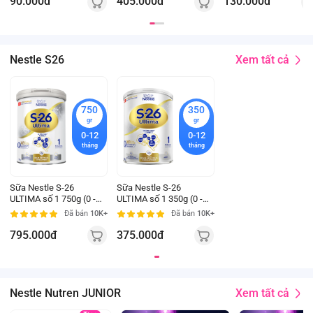
90.000đ
405.000đ
130.000đ
Xem tất cả
Nestle S26
750
350
gr
gr
0-12
0-12
tháng
tháng
Sữa Nestle S-26
Sữa Nestle S-26
ULTIMA số 1 750g (0 -
ULTIMA số 1 350g (0 -
12 tháng)
12 tháng)
Đã bán
10K+
Đã bán
10K+
795.000đ
375.000đ
Xem tất cả
Nestle Nutren JUNIOR