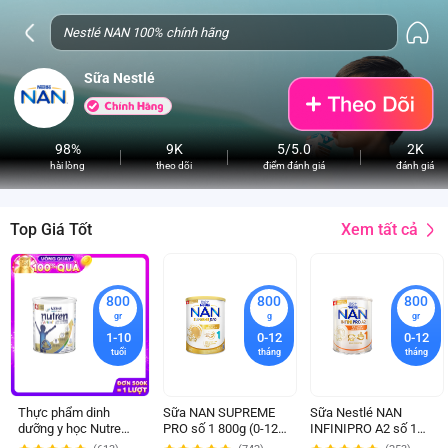
Sữa Nestlé
98%
9K
5/5.0
2K
hài lòng
theo dõi
điểm đánh giá
đánh giá
Xem tất cả
Top Giá Tốt
800
800
800
gr
g
gr
1-10
0-12
0-12
tuổi
tháng
tháng
Thực phẩm dinh
Sữa NAN SUPREME
Sữa Nestlé NAN
dưỡng y học Nutren
PRO số 1 800g (0-12
INFINIPRO A2 số 1
JUNIOR 800g (1-10
tháng)
800g (6HMO) (0-1 tuổi)