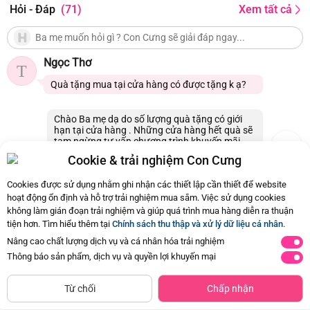
Hỏi - Đáp
(71)
Xem tất cả
Ngọc Thơ
T
Quà tặng mua tại cửa hàng có được tặng k ạ?
Chào Ba mẹ dạ do số lượng quà tặng có giới
hạn tại cửa hàng . Những cửa hàng hết quà sẽ
tạm ngừng tư vấn chương trình khuyến mãi
sớm hơn dự kiến, mong Ba mẹ thông cảm ạ
Cookie & trải nghiệm Con Cưng
24/01/2026 05:40
0
Cookies được sử dụng nhằm ghi nhận các thiết lập cần thiết để website
hoạt động ổn định và hỗ trợ trải nghiệm mua sắm. Việc sử dụng cookies
không làm gián đoạn trải nghiệm và giúp quá trình mua hàng diễn ra thuận
Còn
71 Hỏi - Đáp khác
, Bấm vào để xem
tiện hơn. Tìm hiểu thêm tại
Chính sách thu thập và xử lý dữ liệu cá nhân
.
Nâng cao chất lượng dịch vụ và cá nhân hóa trải nghiệm
Thông báo sản phẩm, dịch vụ và quyền lợi khuyến mại
Siêu thị
Thêm vào giỏ
Mua Ngay
còn hàng
800
800
Từ chối
Chấp nhận
gr
gr
2