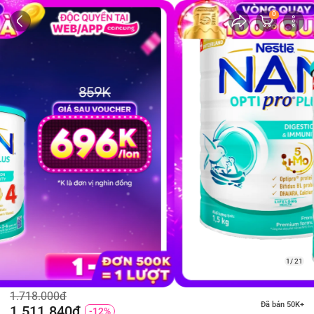
0
2/ 21
1.718.000đ
Đã bán 50K+
1.511.840đ
-12%