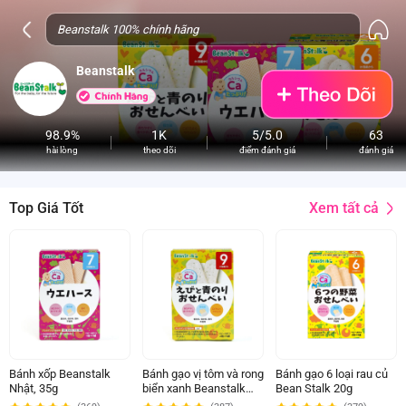
Beanstalk
98.9%
1K
5/5.0
63
hài lòng
theo dõi
điểm đánh giá
đánh giá
Xem tất cả
Top Giá Tốt
Bánh xốp Beanstalk
Bánh gạo vị tôm và rong
Bánh gạo 6 loại rau củ
Nhật, 35g
biển xanh Beanstalk
Bean Stalk 20g
Nhật, 20g