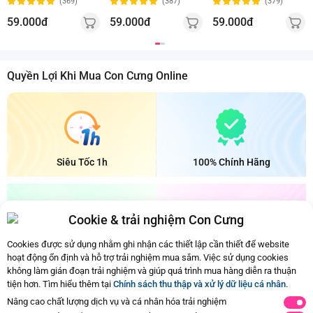
(369)
(387)
(379)
59.000đ
59.000đ
59.000đ
Quyền Lợi Khi Mua Con Cưng Online
Siêu Tốc 1h
100% Chính Hãng
Cookie & trải nghiệm Con Cưng
Cookies được sử dụng nhằm ghi nhận các thiết lập cần thiết để website
Bảo Quản Mát
Đổi Trả Dễ Dàng
hoạt động ổn định và hỗ trợ trải nghiệm mua sắm. Việc sử dụng cookies
không làm gián đoạn trải nghiệm và giúp quá trình mua hàng diễn ra thuận
tiện hơn. Tìm hiểu thêm tại
Chính sách thu thập và xử lý dữ liệu cá nhân
.
Ba mẹ đã xem hết nội dung rồi
Nâng cao chất lượng dịch vụ và cá nhân hóa trải nghiệm