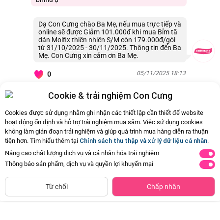
Dạ Con Cưng chào Ba Mẹ, nếu mua trực tiếp và
online sẽ được Giảm 101.000đ khi mua Bỉm tã
dán Molfix thiên nhiên S/M còn 179.000đ/gói
từ 31/10/2025 - 30/11/2025. Thông tin đến Ba
Mẹ. Con Cưng xin cảm ơn Ba Mẹ.
05/11/2025 18:13
0
Cookie & trải nghiệm Con Cưng
Còn
56 Hỏi - Đáp khác
, Bấm vào để xem
Cookies được sử dụng nhằm ghi nhận các thiết lập cần thiết để website
hoạt động ổn định và hỗ trợ trải nghiệm mua sắm. Việc sử dụng cookies
không làm gián đoạn trải nghiệm và giúp quá trình mua hàng diễn ra thuận
tiện hơn. Tìm hiểu thêm tại
Chính sách thu thập và xử lý dữ liệu cá nhân
.
Tã quần
Tã quần
Nâng cao chất lượng dịch vụ và cá nhân hóa trải nghiệm
XL
L
Thông báo sản phẩm, dịch vụ và quyền lợi khuyến mại
12-22 Kg
9-14 Kg
32
36
CHỈ BÁN TẠI CỬA HÀNG
Tìm Sản Phẩm Tương Tự
miếng
miếng
Từ chối
Chấp nhận
Tã quần Moony Natural/Moony
Tã quần Moony Natural/Moony
Dịu nhẹ (XL, 32 miếng) (giao bao
Dịu nhẹ (L, 36 miếng) (giao bao bì