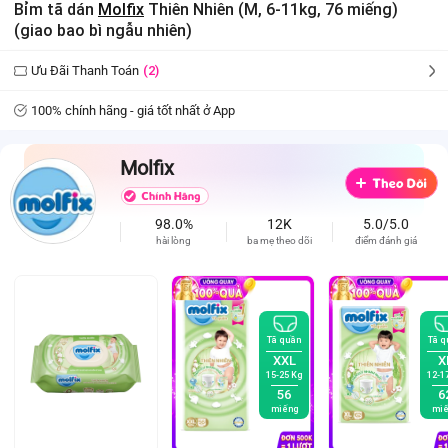
Bỉm tã dán
Molfix
Thiên Nhiên (M, 6-11kg, 76 miếng)
(giao bao bì ngẫu nhiên)
Ưu Đãi Thanh Toán
(2)
100% chính hãng - giá tốt nhất ở App
Molfix
98.0%
12K
5.0/5.0
hài lòng
ba mẹ theo dõi
điểm đánh giá
Tã quần
Tã q
XXL
X
15-25 Kg
12-1
56
6
miếng
miế