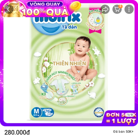
0
1/ 9
280.000đ
Đã bán 50K+