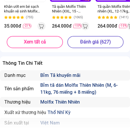
Khăn ướt em bé sạch
Tã quần Molfix Thiên
Tã quần Molfix thiê
khuẩn vệ sinh Molfix
Nhiên (XXL, 15 -
nhiên (XL, 12-17kg,
100 miếng (Giao bao bì
25kg, 56 miếng)
62 miếng) (giao bao
(755)
(1065)
(1411)
ngẫu nhiên)
(giao bao bì ngẫu
bì ngẫu nhiên)
nhiên)
35.000đ
264.000đ
264.000đ
-21%
-10%
-10%
Xem tất cả
Đánh giá (627)
Thông Tin Chi Tiết
Danh mục
Bỉm Tã khuyến mãi
Bỉm tã dán Molfix Thiên Nhiên (M, 6-
Tên sản phẩm
11kg, 76 miếng + 8 miếng)
Thương hiệu
Molfix Thiên Nhiên
Xuất xứ thương hiệu
Thổ Nhĩ Kỳ
Sản xuất tại
Việt Nam