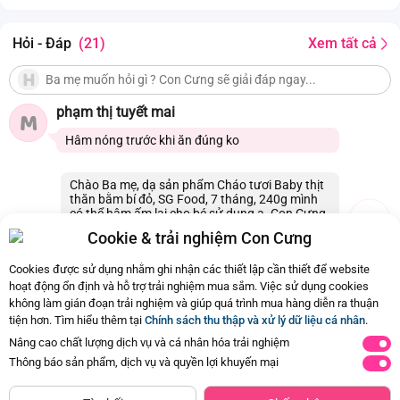
(Docosahexaenoic Acid), chất xơ hòa tan dạng FOS, hành
tím, tỏi, Vitamin B6 (Pyridoxine hydrochloride), Vitamin B1
Hỏi - Đáp
(21)
Xem tất cả
(Thiaminchloride hydrochloride), Folic Acid (N-Pterol-L-
glutamic acid).
phạm thị tuyết mai
M
Hâm nóng trước khi ăn đúng ko
Chào Ba mẹ, dạ sản phẩm Cháo tươi Baby thịt
thăn bằm bí đỏ, SG Food, 7 tháng, 240g mình
có thể hâm ấm lại cho bé sử dụng ạ. Con Cưng
xin cảm ơn.
Cookie & trải nghiệm Con Cưng
24/07/2026 19:11
0
Cookies được sử dụng nhằm ghi nhận các thiết lập cần thiết để website
hoạt động ổn định và hỗ trợ trải nghiệm mua sắm. Việc sử dụng cookies
không làm gián đoạn trải nghiệm và giúp quá trình mua hàng diễn ra thuận
Còn
21 Hỏi - Đáp khác
, Bấm vào để xem
tiện hơn. Tìm hiểu thêm tại
Chính sách thu thập và xử lý dữ liệu cá nhân
.
Nâng cao chất lượng dịch vụ và cá nhân hóa trải nghiệm
Thông báo sản phẩm, dịch vụ và quyền lợi khuyến mại
NGỪNG KINH DOANH