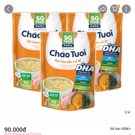
0
1/ 4
90.000đ
Đã bán 500K+