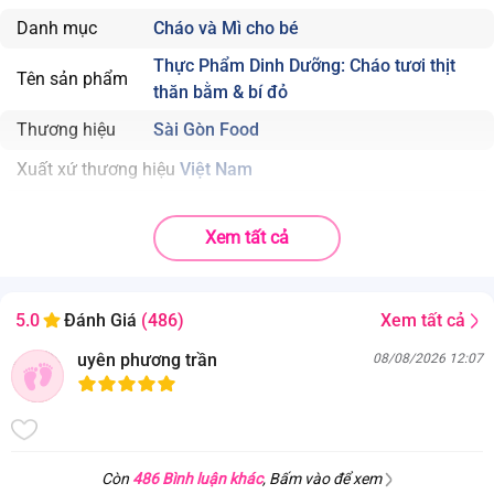
Danh mục
Cháo và Mì cho bé
Thực Phẩm Dinh Dưỡng: Cháo tươi thịt
Tên sản phẩm
thăn bằm & bí đỏ
Thương hiệu
Sài Gòn Food
Xuất xứ thương hiệu
Việt Nam
Trọng lượng sản phẩm
240g
Xem tất cả
Độ tuổi phù hợp
7 tháng tuổi trở lên và người lớn
Nhà sản xuất
CÔNG TY CỔ PHẦN SÀI GÒN FOOD - CHI NHÁNH VĨNH LỘC
Xem tất cả
5.0
Đánh Giá
(486)
Lô C13-C14/II, Đường 2F, KCN Vĩnh Lộc, Xã Vĩnh Lộc A, H.
uyên phương trần
08/08/2026 12:07
Bình Chánh, TP.HCM
Thành phần
Nước hầm từ xương cá hồi và rau củ (nước, xương cá hồi,
chiết xuất bắp và đậu hà lan), gạo, thịt heo, dầu palm olein
tinh luyện, bí đỏ, đường tinh luyện, muối I-ốt, yến mạch, DHA
Còn
486 Bình luận khác
, Bấm vào để xem