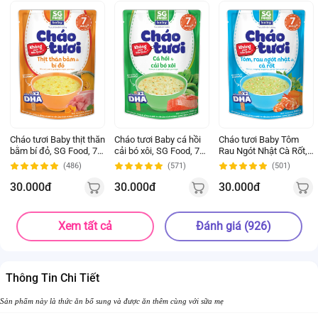
Cháo tươi Baby thịt thăn
Cháo tươi Baby cá hồi
Cháo tươi Baby Tôm
bằm bí đỏ, SG Food, 7
cải bó xôi, SG Food, 7
Rau Ngót Nhật Cà Rốt,
tháng, 240g
tháng, 240g
SG Food, 7 tháng, 240g
(486)
(571)
(501)
30.000đ
30.000đ
30.000đ
Xem tất cả
Đánh giá (926)
Thông Tin Chi Tiết
Sản phẩm này là thức ăn bổ sung và được ăn thêm cùng với sữa mẹ