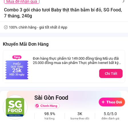
Mua để nhận quà
Combo 3 gói cháo tươi Baby thịt thăn bằm bí đỏ, SG Food,
7 tháng, 240g
100% chính hãng - giá tốt nhất ở App
Khuyến Mãi Đơn Hàng
Đơn hàng thực phẩm từ 149.000 đồng tặng Mã ưu đãi
25.000 đồng mua sản phẩm Thực phẩm Ivenet bất kỳ
PHIẾU
(Trừ sản phẩm sữa thay thể sữa mẹ cho trẻ dưới 24
QUÀ TẶNG
25k
tháng tuổi)
Chi Tiết
HSD: 30 ngày
Sài Gòn Food
98.9%
3K
5.0/5.0
hài lòng
ba mẹ theo dõi
điểm đánh giá