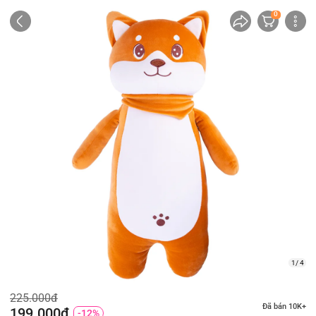
0
1/ 4
225.000đ
Đã bán 10K+
199.000đ
-12%