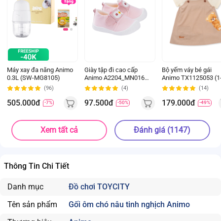
Máy xay đa năng Animo
Giày tập đi cao cấp
Bộ yếm váy bé gái
0.3L (SW-MG8105)
Animo A2204_MN016
Animo TX1125053 (1
(16-19,Hồng)
4Y, Kem-be, TT02)
(96)
(4)
(14)
505.000đ
97.500đ
179.000đ
-7%
-50%
-49%
Xem tất cả
Đánh giá (1147)
Thông Tin Chi Tiết
Danh mục
Đồ chơi TOYCITY
Tên sản phẩm
Gối ôm chó nâu tinh nghịch Animo