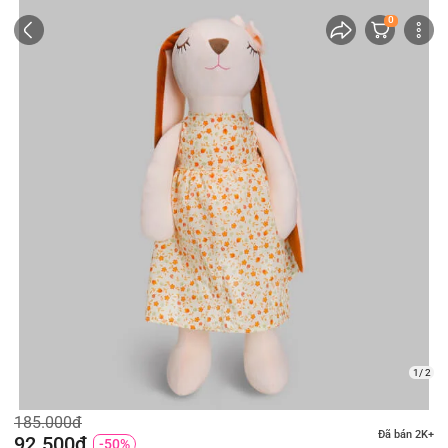
0
1/ 2
185.000đ
Đã bán 2K+
92.500đ
-50%