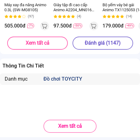
Máy xay đa năng Animo
Giày tập đi cao cấp
Bộ yếm váy bé gái
0.3L (SW-MG8105)
Animo A2204_MN016
Animo TX1125053 (1
(16-19,Hồng)
4Y, Kem-be, TT02)
(97)
(4)
(14)
505.000đ
97.500đ
179.000đ
-7%
-50%
-49%
Xem tất cả
Đánh giá (1147)
Thông Tin Chi Tiết
Danh mục
Đồ chơi TOYCITY
Xem tất cả