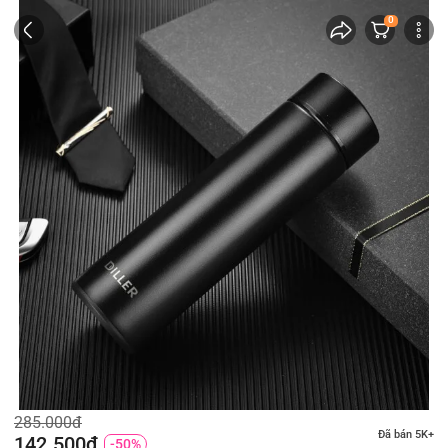
0
285.000đ
Đã bán 5K+
142.500đ
-50%