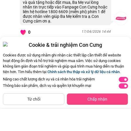
và quà tặng hoặc đặt mua, Ba Mẹ vui lòng
nhắn tin trực tiếp vào Fanpage Con Cưng hoặc
liên hệ hotline 1800 6609 (miễn phí) phím 1 để
được nhân viên giúp Ba Mẹ kiểm tra ạ.Con
Cưng cảm ơn ạ.
17/04/2026 14:44
0
Cookie & trải nghiệm Con Cưng
Còn
11 Hỏi - Đáp khác
, Bấm vào để xem
Cookies được sử dụng nhằm ghi nhận các thiết lập cần thiết để website
hoạt động ổn định và hỗ trợ trải nghiệm mua sắm. Việc sử dụng cookies
không làm gián đoạn trải nghiệm và giúp quá trình mua hàng diễn ra thuận
tiện hơn. Tìm hiểu thêm tại
Chính sách thu thập và xử lý dữ liệu cá nhân
.
Nâng cao chất lượng dịch vụ và cá nhân hóa trải nghiệm
Thông báo sản phẩm, dịch vụ và quyền lợi khuyến mại
CHỈ BÁN TẠI CỬA HÀNG
Tìm Sản Phẩm Tương Tự
Từ chối
Chấp nhận
Combo 2 Băng vệ sinh Kotex Băng
Khăn đa năng cho bé K126-7012 (2
quần Cool
cái/hộp)
Đã bán
20K+
Đã bán
10K+