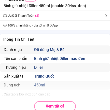
Bình giữ nhiệt Diller 450ml (double 304ss, đen)
Ưu Đãi Thanh Toán
(2)
100% chính hãng - giá tốt nhất ở App
Thông Tin Chi Tiết
Danh mục
Đồ dùng Mẹ & Bé
Tên sản phẩm
Bình giữ nhiệt Diller màu đen
Thương hiệu
Diller
Sản xuất tại
Trung Quốc
Dung tích
450ml
. Cấu tạo 2 lớp inox 304 cao cấp
. Thời gian giữ nhiệt lâu: khoảng 8- 10 tiếng
Xem tất cả
. Thiết kế bền đẹp, sang trọng, màu sắc cá tính