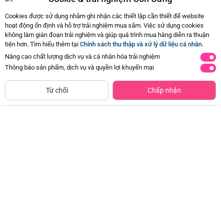
24/06/2024 23:46
0
Cookies được sử dụng nhằm ghi nhận các thiết lập cần thiết để website
hoạt động ổn định và hỗ trợ trải nghiệm mua sắm. Việc sử dụng cookies
không làm gián đoạn trải nghiệm và giúp quá trình mua hàng diễn ra thuận
Còn
4 Hỏi - Đáp khác
, Bấm vào để xem
tiện hơn. Tìm hiểu thêm tại
Chính sách thu thập và xử lý dữ liệu cá nhân
.
Nâng cao chất lượng dịch vụ và cá nhân hóa trải nghiệm
Thông báo sản phẩm, dịch vụ và quyền lợi khuyến mại
Siêu thị
Thêm vào giỏ
Mua Ngay
còn hàng
Từ chối
Chấp nhận
Combo 2 Băng vệ sinh Kotex Băng
Khăn đa năng cho bé K126-7012 (2
quần Cool
cái/hộp)
Đã bán
20K+
Đã bán
10K+
59.000đ
134.500đ
-50%
-50%