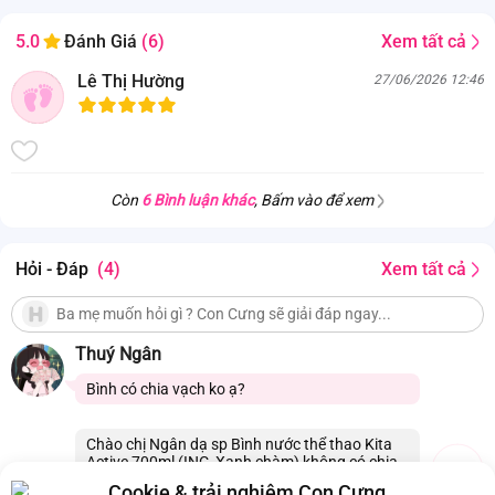
Xem tất cả
5.0
Đánh Giá
(6)
Lê Thị Hường
27/06/2026 12:46
Còn
6 Bình luận khác
, Bấm vào để xem
Hỏi - Đáp
(4)
Xem tất cả
Thuý Ngân
Bình có chia vạch ko ạ?
Chào chị Ngân dạ sp Bình nước thể thao Kita
Active 700ml (INC, Xanh chàm) không có chia
vạch ạ. Con Cưng xin cảm ơn.
Cookie & trải nghiệm Con Cưng