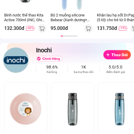
Bình nước thể thao Kita
Bộ 2 muỗng silicone
Khăn lau hạ sốt Dr.Pa
Active 700ml (INC, Ghi
Bebear (Xanh dương+
(5 tờ) cho trẻ từ 0 thá
đậm)
Xanh lá, BS7540)
tuổi
132.300đ
95.000đ
131.750đ
-30%
-15%
Inochi
98.6%
1K
5.0/5.0
hài lòng
ba mẹ theo dõi
điểm đánh giá