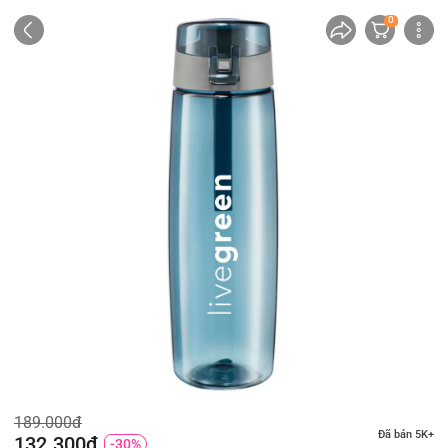
0
189.000đ
Đã bán 5K+
132.300đ
-30%