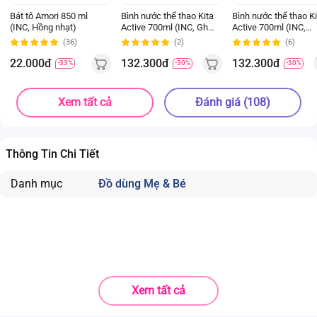
Bát tô Amori 850 ml
Bình nước thể thao Kita
Bình nước thể thao Ki
(INC, Hồng nhạt)
Active 700ml (INC, Ghi
Active 700ml (INC,
đậm)
Xanh chàm)
(36)
(2)
(6)
22.000đ
132.300đ
132.300đ
-33%
-30%
-30%
Xem tất cả
Đánh giá (108)
Thông Tin Chi Tiết
Danh mục
Đồ dùng Mẹ & Bé
Xem tất cả