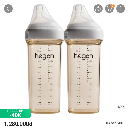
0
1/ 10
1.280.000đ
Đã bán 20K+