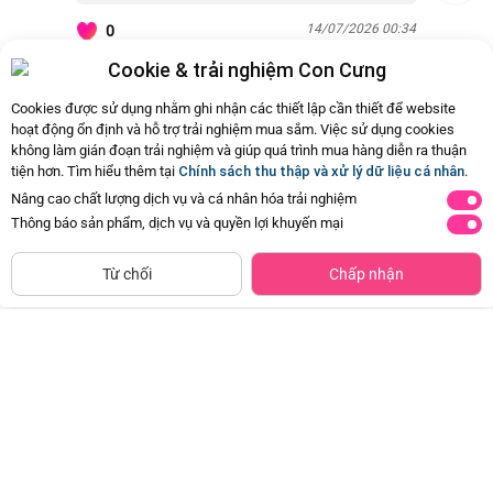
14/07/2026 00:34
0
Cookie & trải nghiệm Con Cưng
Còn
43 Hỏi - Đáp khác
, Bấm vào để xem
Cookies được sử dụng nhằm ghi nhận các thiết lập cần thiết để website
hoạt động ổn định và hỗ trợ trải nghiệm mua sắm. Việc sử dụng cookies
không làm gián đoạn trải nghiệm và giúp quá trình mua hàng diễn ra thuận
tiện hơn. Tìm hiểu thêm tại
Chính sách thu thập và xử lý dữ liệu cá nhân
.
Nâng cao chất lượng dịch vụ và cá nhân hóa trải nghiệm
Thông báo sản phẩm, dịch vụ và quyền lợi khuyến mại
NGỪNG KINH DOANH
Từ chối
Chấp nhận
Combo 2 Băng vệ sinh Kotex Băng
Khăn đa năng cho bé K126-7012 (2
quần Cool
cái/hộp)
Đã bán
20K+
Đã bán
10K+
59.000đ
134.500đ
-50%
-50%