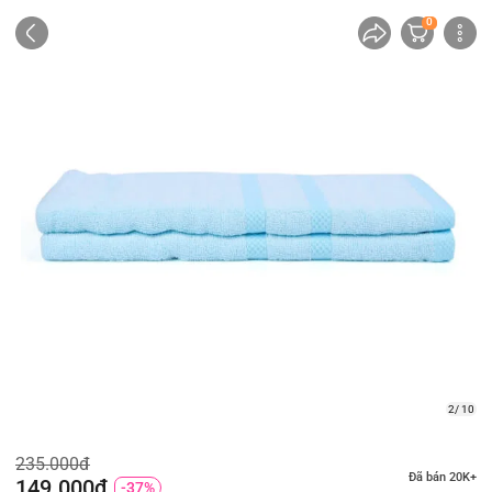
0
2/ 10
235.000đ
Đã bán 20K+
149.000đ
-37%