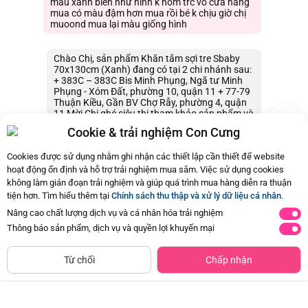
màu xanh biển như hình k hôm trc vô cửa hàng
mua có màu đậm hơn mua rồi bé k chịu giờ chị
muoond mua lại màu giống hình
Chào Chị, sản phẩm Khăn tắm sợi tre Sbaby
70x130cm (Xanh) đang có tại 2 chi nhánh sau:
+ 383C – 383C Bis Minh Phụng, Ngã tư Minh
Phụng - Xóm Đất, phường 10, quận 11 + 77-79
Thuận Kiều, Gần BV Chợ Rẫy, phường 4, quận
11 Mời Chị ghé siêu thị tham khảo sản phẩm và
mua sắm ạ. Con Cưng xin cảm ơn.
Cookie & trải nghiệm Con Cưng
01/10/2022 21:50
0
Cookies được sử dụng nhằm ghi nhận các thiết lập cần thiết để website
hoạt động ổn định và hỗ trợ trải nghiệm mua sắm. Việc sử dụng cookies
không làm gián đoạn trải nghiệm và giúp quá trình mua hàng diễn ra thuận
Còn
3 Hỏi - Đáp khác
, Bấm vào để xem
tiện hơn. Tìm hiểu thêm tại
Chính sách thu thập và xử lý dữ liệu cá nhân
.
Nâng cao chất lượng dịch vụ và cá nhân hóa trải nghiệm
Thông báo sản phẩm, dịch vụ và quyền lợi khuyến mại
Siêu thị
Thêm vào giỏ
Mua Ngay
còn hàng
Từ chối
Chấp nhận