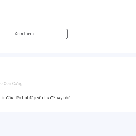
Xem thêm
ins B2201_NH020
ười đầu tiên hỏi đáp về chủ đề này nhé!