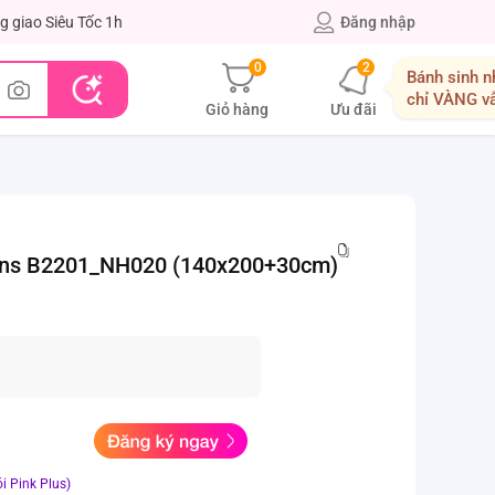
g giao Siêu Tốc 1h
Đăng nhập
0
2
Bánh sinh n
chỉ VÀNG v
Giỏ hàng
Ưu đãi
llins B2201_NH020 (140x200+30cm)
i Pink Plus)