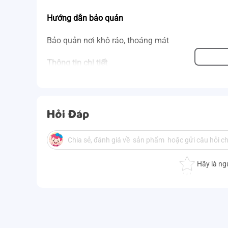
Hướng dẫn bảo quản
Bảo quản nơi khô ráo, thoáng mát
Thông tin chi tiết 
Tên sản phẩm: Bộ 3 món drap và áo gối NIN Coll
Thương hiệu: NIN House
Xuất xứ: Hàn Quốc 
Khối lượng: 1kg
Hỏi Đáp
Chất liệu: 100% Cotton Sateen
Kích thước: 140x200+30cm
Hãy là ng