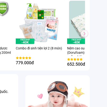
 dược
Combo đi sinh tiện lợi 2 (8 món)
Nệm cao su thiên nhiên
g 200ml
(Dorufoam) - Giao hoạ tiết
ngẫu nhiên
779.000đ
652.500đ
-10
%
uốc. 