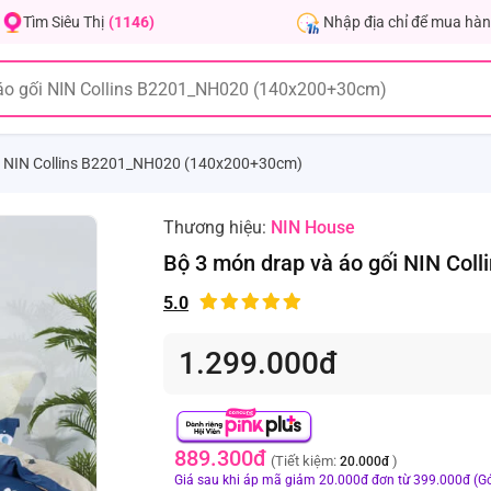
Nhập địa chỉ để mua hàn
Tìm Siêu Thị
(1146)
ối NIN Collins B2201_NH020 (140x200+30cm)
Thương hiệu:
NIN House
Bộ 3 món drap và áo gối NIN Co
5.0
1.299.000đ
889.300đ
(Tiết kiệm:
)
20.000đ
Giá sau khi áp mã giảm 20.000đ đơn từ 399.000đ (Gó