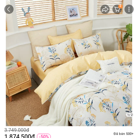
0
1/ 2
3.749.000đ
Đã bán 500+
1.874.500đ
-50%