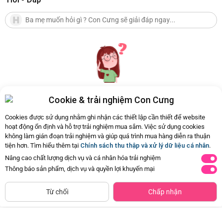
Cookie & trải nghiệm Con Cưng
Hiện chưa có Hỏi - Đáp nào
Cookies được sử dụng nhằm ghi nhận các thiết lập cần thiết để website
hoạt động ổn định và hỗ trợ trải nghiệm mua sắm. Việc sử dụng cookies
không làm gián đoạn trải nghiệm và giúp quá trình mua hàng diễn ra thuận
tiện hơn. Tìm hiểu thêm tại
Chính sách thu thập và xử lý dữ liệu cá nhân
.
Nâng cao chất lượng dịch vụ và cá nhân hóa trải nghiệm
Thông báo sản phẩm, dịch vụ và quyền lợi khuyến mại
CHỈ BÁN TẠI CỬA HÀNG
Tìm Sản Phẩm Tương Tự
Từ chối
Chấp nhận
Combo 2 Băng vệ sinh Kotex Băng
Khăn đa năng cho bé K126-7012 (2