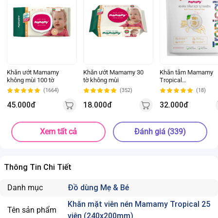
Khăn ướt Mamamy
Khăn ướt Mamamy 30
Khăn tắm Mamamy
không mùi 100 tờ
tờ không mùi
Tropical
(700x1000mm)
(1664)
(352)
(18)
45.000đ
18.000đ
32.000đ
Xem tất cả
Đánh giá (339)
Thông Tin Chi Tiết
Danh mục
Đồ dùng Mẹ & Bé
Khăn mặt viên nén Mamamy Tropical 25
Tên sản phẩm
viên (240x200mm)