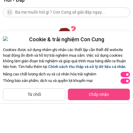
Hỏi - Đáp
Cookie & trải nghiệm Con Cưng
Cookies được sử dụng nhằm ghi nhận các thiết lập cần thiết để website
hoạt động ổn định và hỗ trợ trải nghiệm mua sắm. Việc sử dụng cookies
không làm gián đoạn trải nghiệm và giúp quá trình mua hàng diễn ra thuận
Hiện chưa có Hỏi - Đáp nào
tiện hơn. Tìm hiểu thêm tại
Chính sách thu thập và xử lý dữ liệu cá nhân
.
Nâng cao chất lượng dịch vụ và cá nhân hóa trải nghiệm
Thông báo sản phẩm, dịch vụ và quyền lợi khuyến mại
Siêu thị
Thêm vào giỏ
Mua Ngay
còn hàng
Từ chối
Chấp nhận
Combo 2 Băng vệ sinh Kotex Băng
Khăn đa năng cho bé K126-7012 (2