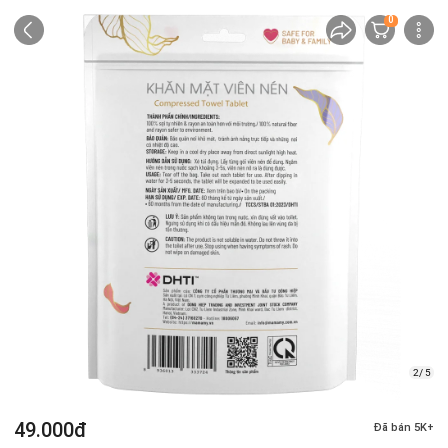
0
2/ 5
49.000đ
Đã bán 5K+