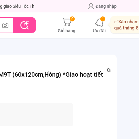
g giao Siêu Tốc 1h
Đăng nhập
0
1
✅Xác nhận:
quà tháng 8
Giỏ hàng
Ưu đãi
M9T (60x120cm,Hồng) *Giao hoạt tiết