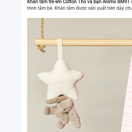
Khăn tắm trẻ em Cotton Thỏ và bạn Animo BM9T
trình tắm bé. Khăn tắm được sản xuất trên dây ch