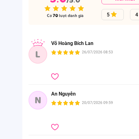
Ưu điểm nổi bật
5
4
Có
70
lượt đánh giá
Đặc điểm thiết kế
.
Khăn tắm được thiết kế 2 lớp: 1 mặt gạc và 1 mặ
.
Đa tính năng, có thể dùng làm khăn tắm hoặc kh
.
Họa tiết hình Thỏ và bạn rất dễ thương, độc quy
Võ Hoàng Bích Lan
.
Đường cắt may, cuốn biên khéo léo đến từng chi ti
L
26/07/2026 08:53
Đặc điểm chất liệu
.
Khăn tắm được làm từ 100% cotton thấm hút mồ hô
.
Kết cấu sợi khăn chắc chắn, bền và ít bị co giãn s
Hướng dẫn sử dụng và bảo quản
An Nguyễn
.
Sản phẩm mua về nên giặt trước khi sử dụng;
N
.
Không giặt với chất tẩy mạnh;
20/07/2026 09:59
.
Không phơi dưới nắng gắt;
.
Khi sử dụng máy giặt nên giặt túi giặt áp lực nhẹ