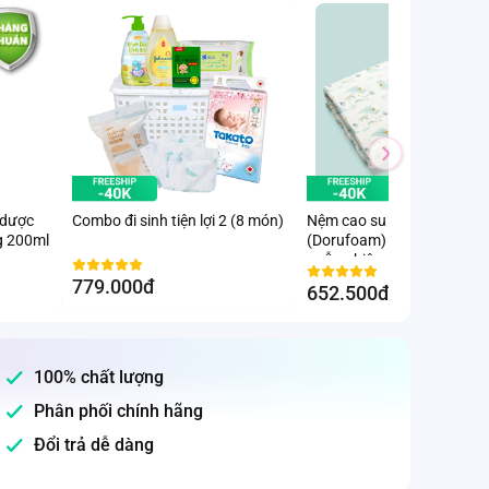
 dược
Combo đi sinh tiện lợi 2 (8 món)
Nệm cao su thiên nhiên
g 200ml
(Dorufoam) - Giao hoạ tiết
ngẫu nhiên
779.000đ
652.500đ
-10
%
100% chất lượng
Phân phối chính hãng
Đổi trả dễ dàng