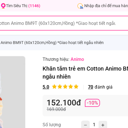
Nhập địa chỉ để mua hàn
Tìm Siêu Thị
(1146)
 Animo BM9T (60x120cm,Hồng) *Giao hoạt tiết ngẫu nhiên
Thương hiệu:
Animo
Khăn tắm trẻ em Cotton Animo B
ngẫu nhiên
5.0
70
đánh giá
152.100đ
-10%
169.000đ
Số lượng