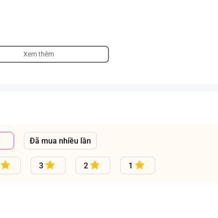
Xem thêm
041 (180x200cm) 
Đã mua nhiều lần
3
2
1