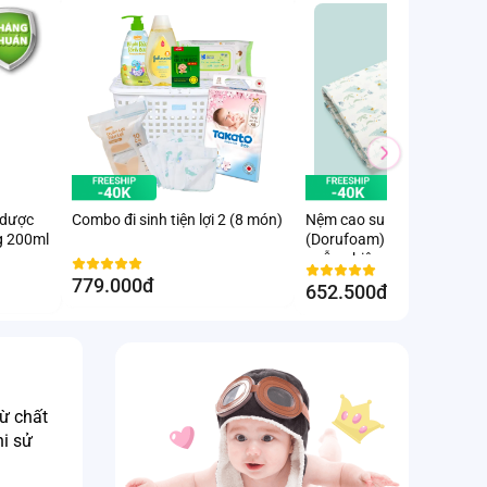
 dược
Combo đi sinh tiện lợi 2 (8 món)
Nệm cao su thiên nhiên
g 200ml
(Dorufoam) - Giao hoạ tiết
ngẫu nhiên
779.000đ
652.500đ
-10
%
 chất 
i sử 