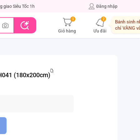
g giao Siêu Tốc 1h
Đăng nhập
0
2
Bánh sinh n
chỉ VÀNG v
Giỏ hàng
Ưu đãi
H041 (180x200cm)