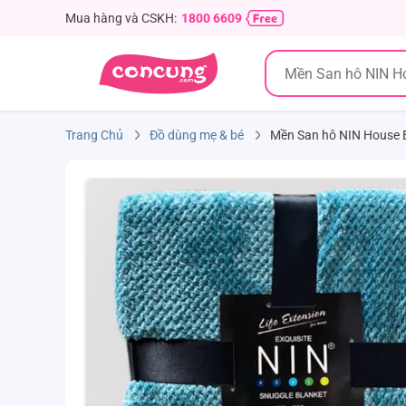
Mua hàng và CSKH:
1800 6609
Trang Chủ
Đồ dùng mẹ & bé
Mền San hô NIN House