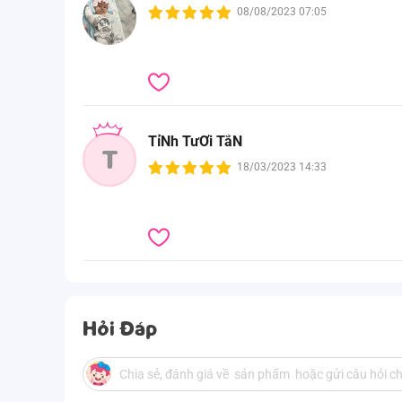
08/08/2023 07:05
TỉNh TưƠi TắN
T
18/03/2023 14:33
Hỏi Đáp