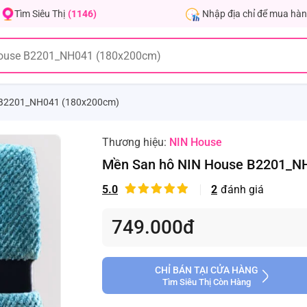
Nhập địa chỉ để mua hàn
Tìm Siêu Thị
(1146)
 B2201_NH041 (180x200cm)
Thương hiệu:
NIN House
Mền San hô NIN House B2201_N
5.0
2
đánh giá
749.000đ
CHỈ BÁN TẠI CỬA HÀNG
Tìm Siêu Thị Còn Hàng