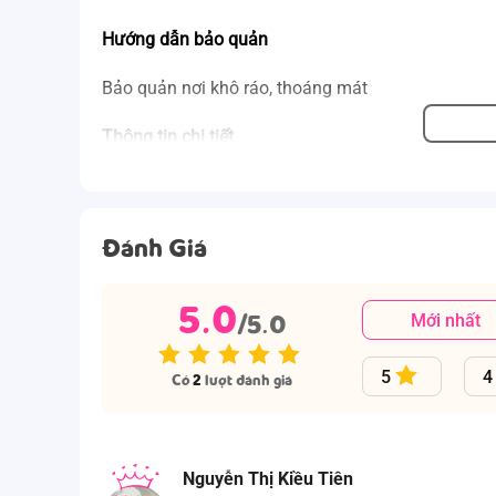
Hướng dẫn bảo quản
Bảo quản nơi khô ráo, thoáng mát
Thông tin chi tiết 
Tên sản phẩm: Mền San hô NIN House B2201_NH
Thương hiệu: NIN House
Xuất xứ: Hàn Quốc 
Khối lượng: 1.8kg
Đánh Giá
Chất liệu: Microfiber
Kích thước: 
180x200cm
5.0
/5.0
Mới nhất
5
4
Có
2
lượt đánh giá
Nguyễn Thị Kiều Tiên