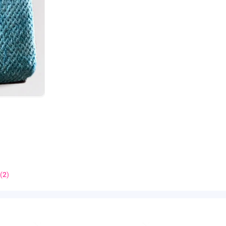
(
2
)