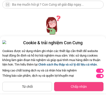
Cookie & trải nghiệm Con Cưng
Hiện chưa có Hỏi - Đáp nào
Cookies được sử dụng nhằm ghi nhận các thiết lập cần thiết để website
hoạt động ổn định và hỗ trợ trải nghiệm mua sắm. Việc sử dụng cookies
không làm gián đoạn trải nghiệm và giúp quá trình mua hàng diễn ra thuận
tiện hơn. Tìm hiểu thêm tại
Chính sách thu thập và xử lý dữ liệu cá nhân
.
Nâng cao chất lượng dịch vụ và cá nhân hóa trải nghiệm
Thông báo sản phẩm, dịch vụ và quyền lợi khuyến mại
CHỈ BÁN TẠI CỬA HÀNG
Tìm Sản Phẩm Tương Tự
Từ chối
Chấp nhận
Combo 2 Băng vệ sinh Kotex Băng
Khăn đa năng cho bé K126-7012 (2
quần Cool
cái/hộp)