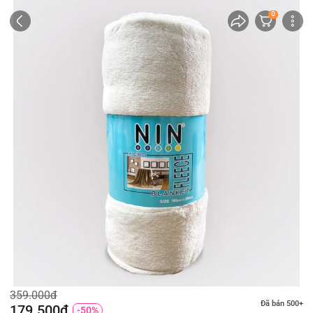
0
359.000đ
Đã bán 500+
179.500đ
-50%