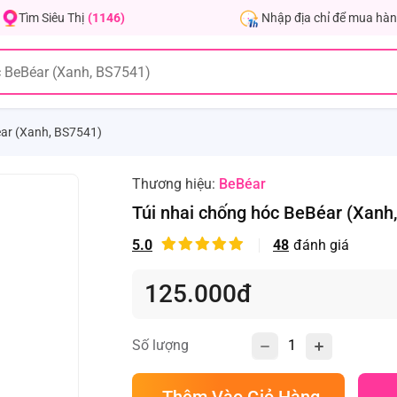
Nhập địa chỉ để mua hàn
Tìm Siêu Thị
(1146)
éar (Xanh, BS7541)
Thương hiệu:
BeBéar
Túi nhai chống hóc BeBéar (Xanh
5.0
48
đánh giá
125.000đ
Số lượng
Thêm Vào Giỏ Hàng