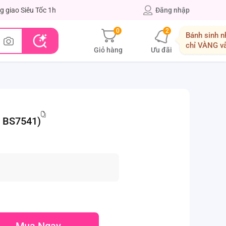
g giao Siêu Tốc 1h
Đăng nhập
0
2
Bánh sinh n
chỉ VÀNG v
Giỏ hàng
Ưu đãi
, BS7541)
Mua Ngay