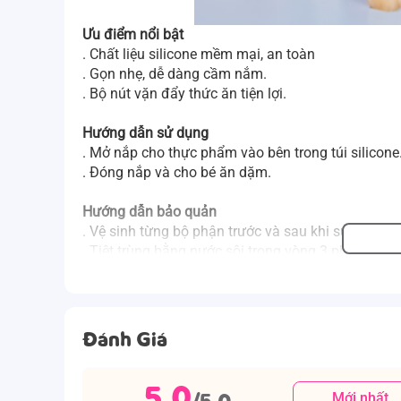
Ưu điểm nổi bật
. Chất liệu silicone mềm mại, an toàn
. Gọn nhẹ, dễ dàng cầm nắm.
. Bộ nút vặn đẩy thức ăn tiện lợi.
Hướng dẫn sử dụng
. Mở nắp cho thực phẩm vào bên trong túi silicone
. Đóng nắp và cho bé ăn dặm.
Hướng dẫn bảo quản
. Vệ sinh từng bộ phận trước và sau khi sử dụng.
. Tiệt trùng bằng nước sôi trong vòng 3 phút.
. Bảo quản trong môi trường khô ráo thoáng mát, t
Lưu ý:
. Không sử dụng những dụng cụ bằng kim loại để
. Không vệ sinh sản phẩm bằng máy rửa chén, lò vi
Đánh Giá
. Túi nhai silicone có thể hấp thụ màu thực phẩ
5.0
Kích thước
/5.0
Mới nhất