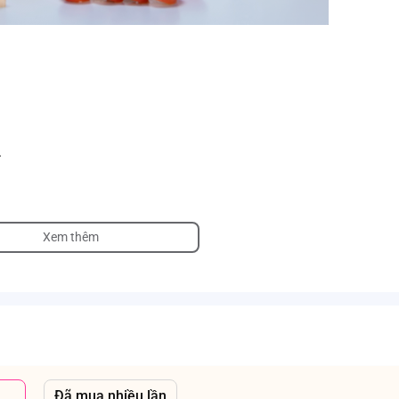
.
Xem thêm
ránh ánh nắng mặt trời.
 vệ sinh sản phẩm.
 sóng, máy tiệt trùng UV, hơi nước.
m nhưng không ảnh hưởng đến chất lượng sản phẩm.
Đã mua nhiều lần