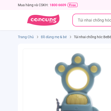
Mua hàng và CSKH:
1800 6609
Trang Chủ
Đồ dùng mẹ & bé
Túi nhai chống hóc BeB