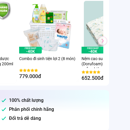
 dược
Combo đi sinh tiện lợi 2 (8 món)
Nệm cao su thiên nhiên
g 200ml
(Dorufoam) - Giao hoạ tiết
ngẫu nhiên
779.000đ
652.500đ
-10
%
100% chất lượng
Phân phối chính hãng
Đổi trả dễ dàng