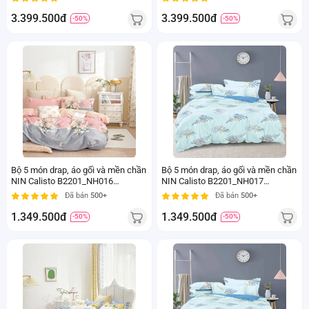
3.399.500đ
3.399.500đ
-50%
-50%
Bộ 5 món drap, áo gối và mền chần
Bộ 5 món drap, áo gối và mền chần
NIN Calisto B2201_NH016
NIN Calisto B2201_NH017
(160x200+30cm)
(160x200+30cm)
Đã bán
500+
Đã bán
500+
1.349.500đ
1.349.500đ
-50%
-50%