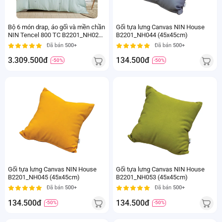
Bộ 6 món drap, áo gối và mền chần
Gối tựa lưng Canvas NIN House
NIN Tencel 800 TC B2201_NH025
B2201_NH044 (45x45cm)
(160x200+35cm)
Đã bán
500+
Đã bán
500+
3.309.500đ
134.500đ
-50%
-50%
Gối tựa lưng Canvas NIN House
Gối tựa lưng Canvas NIN House
B2201_NH045 (45x45cm)
B2201_NH053 (45x45cm)
Đã bán
500+
Đã bán
500+
134.500đ
134.500đ
-50%
-50%