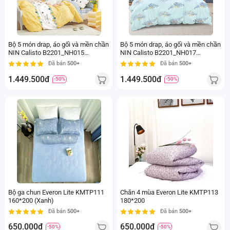
Bộ 5 món drap, áo gối và mền chần
Bộ 5 món drap, áo gối và mền chần
NIN Calisto B2201_NH015
NIN Calisto B2201_NH017
(180x200+30cm)
(180x200+30cm)
Đã bán
500+
Đã bán
500+
1.449.500đ
1.449.500đ
-50%
-50%
Bộ ga chun Everon Lite KMTP111
Chăn 4 mùa Everon Lite KMTP113
160*200 (Xanh)
180*200
Đã bán
500+
Đã bán
500+
650.000đ
650.000đ
-50%
-50%