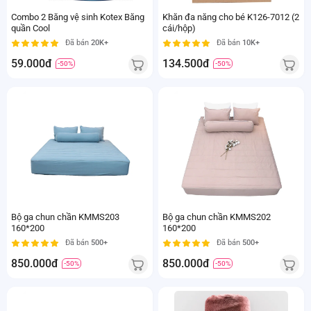
Combo 2 Băng vệ sinh Kotex Băng
Khăn đa năng cho bé K126-7012 (2
quần Cool
cái/hộp)
Đã bán
20K+
Đã bán
10K+
59.000đ
134.500đ
-50%
-50%
Bộ ga chun chần KMMS203
Bộ ga chun chần KMMS202
160*200
160*200
Đã bán
500+
Đã bán
500+
850.000đ
850.000đ
-50%
-50%