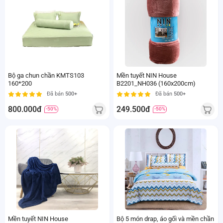
Bộ ga chun chần KMTS103
Mền tuyết NIN House
160*200
B2201_NH036 (160x200cm)
Đã bán
500+
Đã bán
500+
800.000đ
249.500đ
-50%
-50%
Mền tuyết NIN House
Bộ 5 món drap, áo gối và mền chần