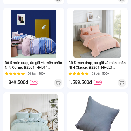
Bộ 5 món drap, áo gối và mền chần
Bộ 5 món drap, áo gối và mền chần
NIN Collins B2201_NH014
NIN Classic B2201_NH021
(160x200+30cm)
(180x200+30cm)
Đã bán
500+
Đã bán
500+
1.849.500đ
1.599.500đ
-50%
-50%