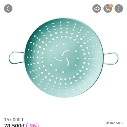
0
157.000đ
Đã bán 500+
78.500đ
-50%