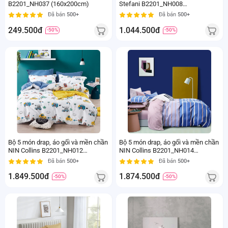
B2201_NH037 (160x200cm)
Stefani B2201_NH008
(180x200+25cm)
Đã bán
500+
Đã bán
500+
249.500đ
1.044.500đ
-50%
-50%
Bộ 5 món drap, áo gối và mền chần
Bộ 5 món drap, áo gối và mền chần
NIN Collins B2201_NH012
NIN Collins B2201_NH014
(160x200+30cm)
(180x200+30cm)
Đã bán
500+
Đã bán
500+
1.849.500đ
1.874.500đ
-50%
-50%