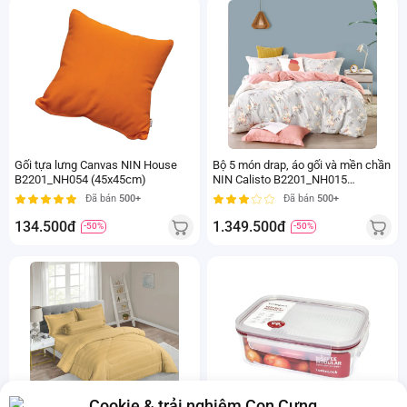
Gối tựa lưng Canvas NIN House
Bộ 5 món drap, áo gối và mền chần
B2201_NH054 (45x45cm)
NIN Calisto B2201_NH015
(160x200+30cm) Giao màu ngẫu
Đã bán
500+
Đã bán
500+
nhiên
134.500đ
1.349.500đ
-50%
-50%
Cookie & trải nghiệm Con Cưng