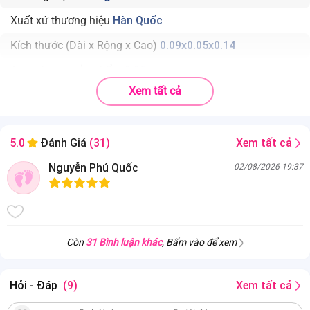
Xuất xứ thương hiệu
Hàn Quốc
Kích thước (Dài x Rộng x Cao)
0.09x0.05x0.14
Trọng lượng sản phẩm
0.05
Xem tất cả
Chất liệu
Núm ty: silicone, chịu nhiệt: 120 độ C
Độ tuổi phù hợp
Từ 6 tháng
Xem tất cả
5.0
Đánh Giá
(31)
Nhà sản xuất
Cheng Cheng International Co., Ltd
Nguyễn Phú Quốc
02/08/2026 19:37
Màu sắc
Trắng
Combo 2 Set 2 núm ty silicone Aga-ae siêu mềm size L (6M+) — tổng 4
núm ty cho bé từ 6 tháng. Lưu lượng cao phù hợp bú nhanh hơn,
silicone mô phỏng tự nhiên không kích ứng, không BPA dễ tiệt trùng.
Dự phòng đủ dùng không gián đoạn cữ bú.
Còn
31 Bình luận khác
, Bấm vào để xem
Hỏi - Đáp
(9)
Xem tất cả