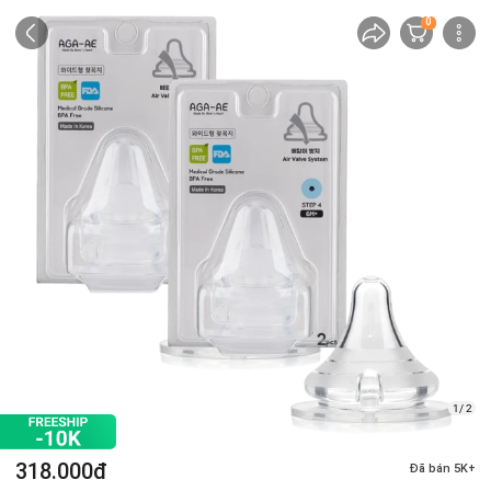
0
1/ 2
318.000đ
Đã bán 5K+