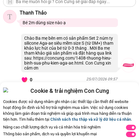
Thanh Thảo
T
Bé 2m dùng size nào ạ
Chào Ba mẹ bên em có sản phẩm Set 2 núm ty
silicone Aga-ae siêu mềm size S (từ 0M+) tham
khảo lực hút của bé từ 0-3 tháng . Mời Ba mẹ
tham khảo giá sản phẩm và đặt hàng qua link
sau: https://concung.com/1408-thuong-hieu-
binh-sua-phu-kien-aga-ae.html. Con Cưng xin
cảm ơn
25/07/2026 09:57
0
Cookie & trải nghiệm Con Cưng
Còn
9 Hỏi - Đáp khác
, Bấm vào để xem
Cookies được sử dụng nhằm ghi nhận các thiết lập cần thiết để website
hoạt động ổn định và hỗ trợ trải nghiệm mua sắm. Việc sử dụng cookies
không làm gián đoạn trải nghiệm và giúp quá trình mua hàng diễn ra thuận
tiện hơn. Tìm hiểu thêm tại
Chính sách thu thập và xử lý dữ liệu cá nhân
.
Nâng cao chất lượng dịch vụ và cá nhân hóa trải nghiệm
Thông báo sản phẩm, dịch vụ và quyền lợi khuyến mại