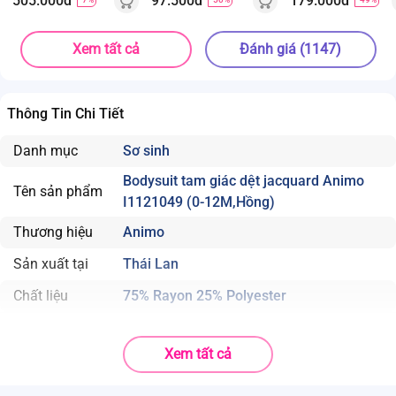
505.000đ
97.500đ
179.000đ
Xem tất cả
Đánh giá (1147)
Thông Tin Chi Tiết
Danh mục
Sơ sinh
Bodysuit tam giác dệt jacquard Animo
Tên sản phẩm
I1121049 (0-12M,Hồng)
Thương hiệu
Animo
Sản xuất tại
Thái Lan
Chất liệu
75% Rayon 25% Polyester
Xem tất cả