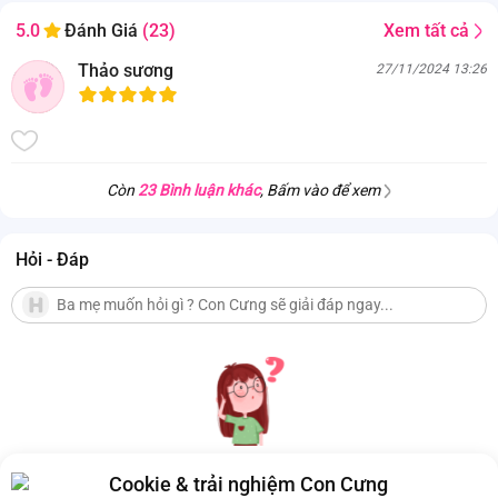
Xem tất cả
5.0
Đánh Giá
(23)
Thảo sương
27/11/2024 13:26
Còn
23 Bình luận khác
, Bấm vào để xem
Hỏi - Đáp
Cookie & trải nghiệm Con Cưng
Hiện chưa có Hỏi - Đáp nào