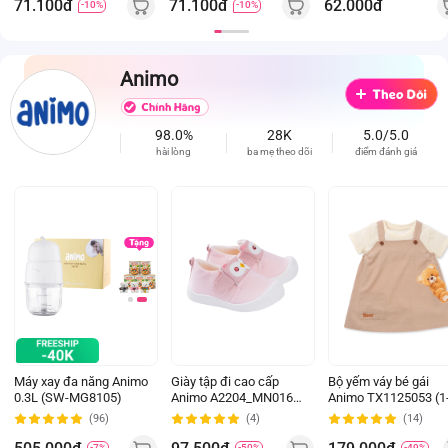
71.100đ
71.100đ
62.000đ
-10%
-10%
màu)
màu)
Animo
98.0%
28K
5.0/5.0
hài lòng
ba mẹ theo dõi
điểm đánh giá
Máy xay đa năng Animo
Giày tập đi cao cấp
Bộ yếm váy bé gái
0.3L (SW-MG8105)
Animo A2204_MN016
Animo TX1125053 (1
(16-19,Hồng)
4Y, Kem-be, TT02)
(96)
(4)
(14)
-7%
-50%
-49%