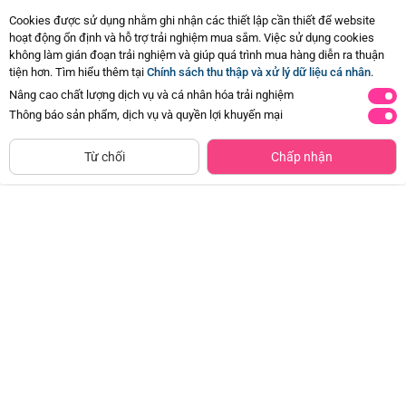
Cookies được sử dụng nhằm ghi nhận các thiết lập cần thiết để website
hoạt động ổn định và hỗ trợ trải nghiệm mua sắm. Việc sử dụng cookies
không làm gián đoạn trải nghiệm và giúp quá trình mua hàng diễn ra thuận
tiện hơn. Tìm hiểu thêm tại
Chính sách thu thập và xử lý dữ liệu cá nhân
.
Nâng cao chất lượng dịch vụ và cá nhân hóa trải nghiệm
Thông báo sản phẩm, dịch vụ và quyền lợi khuyến mại
CHỈ BÁN TẠI CỬA HÀNG
Tìm Sản Phẩm Tương Tự
Từ chối
Chấp nhận
Túi quấn Họa tiết Gấu nâu Animo
Túi quấn Họa tiết Nai Xanh Animo
VD423037 (NB,Trắng)
VD423038 (NB,Trắng)
Đã bán
2K+
Đã bán
2K+
119.000đ
119.000đ
-46%
-46%