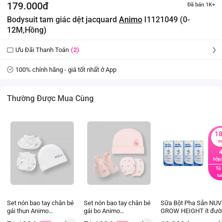
179.000đ
Đã bán 1K+
Bodysuit tam giác dệt jacquard
Animo
I1121049 (0-
12M,Hồng)
Ưu Đãi Thanh Toán
(2)
100% chính hãng - giá tốt nhất ở App
Thường Được Mua Cùng
1
m
hộp/
Từ
tu
Set nón bao tay chân bé
Set nón bao tay chân bé
Sữa Bột Pha Sẵn NUV
gái thun Animo
gái bo Animo
GROW HEIGHT ít đườ
HN0226039 (NB,Nhiều
HN0226038 (NB,Nhiều
180ML (lốc 4 hộp)