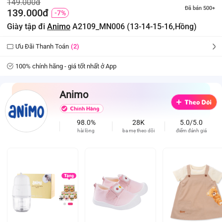
149.000đ
Đã bán 500+
139.000đ
-7%
Giày tập đi
Animo
A2109_MN006 (13-14-15-16,Hồng)
Ưu Đãi Thanh Toán
(2)
100% chính hãng - giá tốt nhất ở App
Animo
98.0%
28K
5.0/5.0
hài lòng
ba mẹ theo dõi
điểm đánh giá