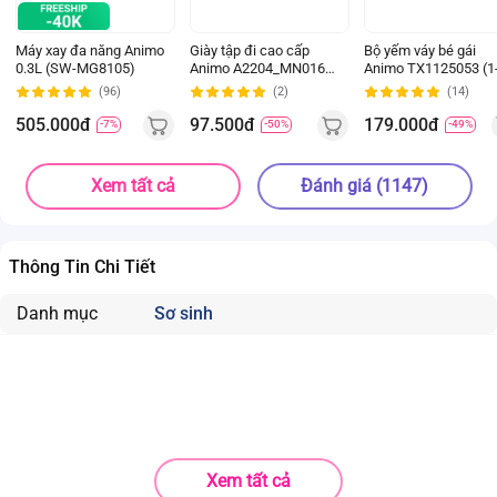
Máy xay đa năng Animo
Giày tập đi cao cấp
Bộ yếm váy bé gái
0.3L (SW-MG8105)
Animo A2204_MN016
Animo TX1125053 (1
(16-19,Hồng)
4Y, Kem-be, TT02)
(96)
(2)
(14)
505.000đ
97.500đ
179.000đ
-7%
-50%
-49%
Xem tất cả
Đánh giá (1147)
Thông Tin Chi Tiết
Danh mục
Sơ sinh
Xem tất cả