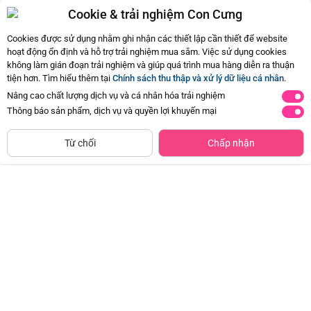
Cookie & trải nghiệm Con Cưng
Hiện chưa có Hỏi - Đáp nào
Cookies được sử dụng nhằm ghi nhận các thiết lập cần thiết để website
hoạt động ổn định và hỗ trợ trải nghiệm mua sắm. Việc sử dụng cookies
không làm gián đoạn trải nghiệm và giúp quá trình mua hàng diễn ra thuận
tiện hơn. Tìm hiểu thêm tại
Chính sách thu thập và xử lý dữ liệu cá nhân
.
Nâng cao chất lượng dịch vụ và cá nhân hóa trải nghiệm
Thông báo sản phẩm, dịch vụ và quyền lợi khuyến mại
CHỈ BÁN TẠI CỬA HÀNG
Tìm Sản Phẩm Tương Tự
Từ chối
Chấp nhận
Túi quấn Họa tiết Gấu nâu Animo
Túi quấn Họa tiết Sư Tử Animo
VD423037 (NB,Trắng)
VD423039 (NB,Trắng)
Đã bán
2K+
Đã bán
2K+
119.000đ
119.000đ
-46%
-46%