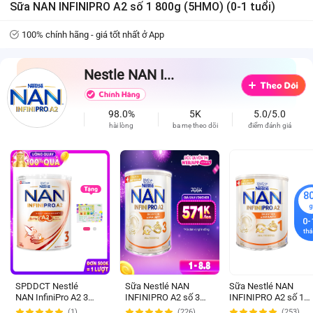
Sữa NAN INFINIPRO A2 số 1 800g (5HMO) (0-1 tuổi)
100% chính hãng - giá tốt nhất ở App
Nestle NAN I...
98.0%
5K
5.0/5.0
hài lòng
ba mẹ theo dõi
điểm đánh giá
8
g
800
0-
gr
th
2-6
tuổi
SPDDCT Nestlé
Sữa Nestlé NAN
Sữa Nestlé NAN
NAN InfiniPro A2 3
INFINIPRO A2 số 3
INFINIPRO A2 số 1
800g (2-6 tuổi)
800g (6HMO) (2-6
800g (6HMO) (0-1 tuổ
(1)
(226)
(253)