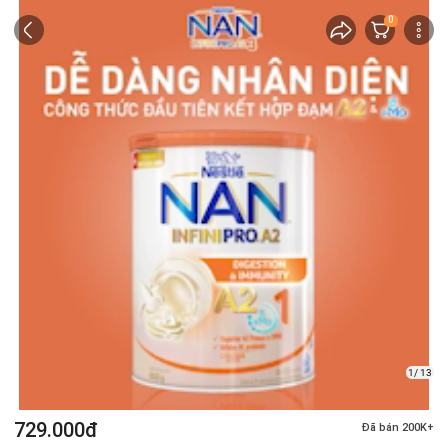
0
1/ 13
729.000đ
Đã bán 200K+