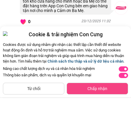
tồn kho cửa hàng cho mình hoặc Ba Mẹ có thể
đặt hàng trên App Con Cưng bên em giao hàng
tận nơi cho mình ạ Cảm ơn Ba Mẹ.
23/12/2025 11:32
0
Cookie & trải nghiệm Con Cưng
Còn
279 Hỏi - Đáp khác
, Bấm vào để xem
Cookies được sử dụng nhằm ghi nhận các thiết lập cần thiết để website
hoạt động ổn định và hỗ trợ trải nghiệm mua sắm. Việc sử dụng cookies
không làm gián đoạn trải nghiệm và giúp quá trình mua hàng diễn ra thuận
tiện hơn. Tìm hiểu thêm tại
Chính sách thu thập và xử lý dữ liệu cá nhân
.
800
800
Nâng cao chất lượng dịch vụ và cá nhân hóa trải nghiệm
gr
gr
Thông báo sản phẩm, dịch vụ và quyền lợi khuyến mại
2
1-10
Từ
tuổi
tuổi
CHỈ BÁN TẠI CỬA HÀNG
Tìm Sản Phẩm Tương Tự
Từ chối
Chấp nhận
Combo 2 Thực phẩm bổ sung dinh
Combo 2 Sữa Alphagen Premium
dưỡng dành cho trẻ từ 1 đến 10
Formulation Total Care Growing
tuổi Kid Essentials Nutritionally
Up Formula 800g (từ 24 tháng trở
Đã bán
200K+
Đã bán
20K+
Complete vị vani
lên)
765.000đ
495.000đ
-50%
-50%