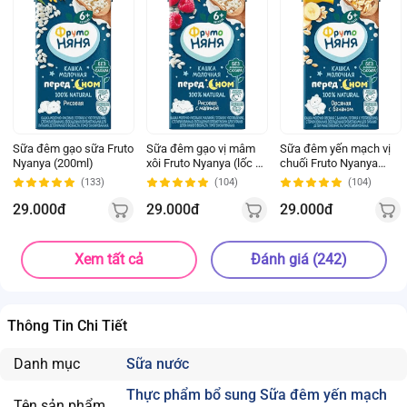
Sữa đêm gạo sữa Fruto
Sữa đêm gạo vị mâm
Sữa đêm yến mạch vị
Nyanya (200ml)
xôi Fruto Nyanya (lốc 3
chuối Fruto Nyanya
hộp)
(200ml)
(133)
(104)
(104)
29.000đ
29.000đ
29.000đ
Xem tất cả
Đánh giá (242)
Thông Tin Chi Tiết
Danh mục
Sữa nước
Thực phẩm bổ sung Sữa đêm yến mạch
Tên sản phẩm