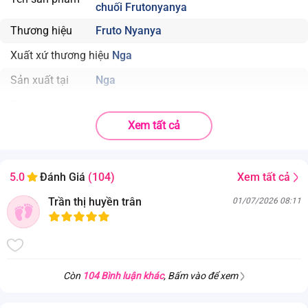
chuối Frutonyanya
Thương hiệu
Fruto Nyanya
Xuất xứ thương hiệu
Nga
Sản xuất tại
Nga
Dung tích
200ml
Xem tất cả
Độ tuổi phù hợp
Trẻ từ 6 tháng tuổi
Nhà sản xuất
AO Progess
Xem tất cả
5.0
Đánh Giá
(104)
Thành phần
Sữa bột nguyên chất, chuối nghiền, bột yến mạch, nước cốt
Trần thị huyền trân
01/07/2026 08:11
táo, sữa bột tách kem, maltodextrin, prebiotic-inulin, hrong
liệu tự nhiên “chuối”, nước, đường tự nhiên.Lưu ý: Sản phẩm
có chứa sữa và yến mạch.
Cảnh báo
Còn
104 Bình luận khác
, Bấm vào để xem
Trong quá trình vận chuyển, bao bì có thể bị ảnh hưởng. Vui
lòng kiểm tra sản phẩm trước khi cho bé sử dụng.