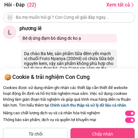
Hỏi - Đáp
(22)
Xem tất cả
Công ty nhập
Công ty Cổ phần 361 Global, Hà Đông,
khẩu
Thành phố Hà Nội, Việt Nam
Hạn sử dụng
180 ngày kể từ ngày sản xuất
phương lê
L
Bé dị ứng đạm bò dùng dc ko ạ
Dạ chào Ba Mẹ, sản phẩm Sữa đêm yến mạch
vị chuối Fruto Nyanya (200ml) có chứa Sữa bột
nguyên kem, vậy sản phẩm không phù hợp cho
trẻ dị ứng đạm bò. Con Cưng xin cảm ơn Ba
Mẹ.
Cookie & trải nghiệm Con Cưng
06/01/2026 21:33
0
Cookies được sử dụng nhằm ghi nhận các thiết lập cần thiết để website
hoạt động ổn định và hỗ trợ trải nghiệm mua sắm. Việc sử dụng cookies
không làm gián đoạn trải nghiệm và giúp quá trình mua hàng diễn ra thuận
Còn
22 Hỏi - Đáp khác
, Bấm vào để xem
tiện hơn. Tìm hiểu thêm tại
Chính sách thu thập và xử lý dữ liệu cá nhân
.
Nâng cao chất lượng dịch vụ và cá nhân hóa trải nghiệm
Thông báo sản phẩm, dịch vụ và quyền lợi khuyến mại
Siêu thị
Thêm vào giỏ
Mua Ngay
còn hàng
Từ chối
Chấp nhận