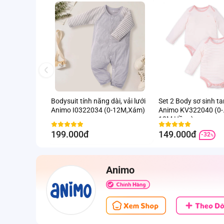
Bodysuit tính năng dài, vải lưới
Set 2 Body sơ sinh t
Animo I0322034 (0-12M,Xám)
Animo KV322040 (0-
12M,Hồng)
199.000đ
149.000đ
-32
%
Animo