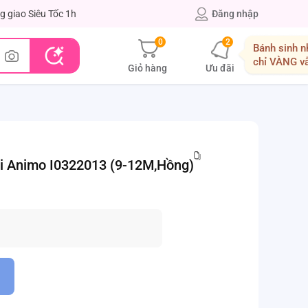
g giao Siêu Tốc 1h
Đăng nhập
0
2
Bánh sinh n
chỉ VÀNG v
Giỏ hàng
Ưu đãi
ưới Animo I0322013 (9-12M,Hồng)