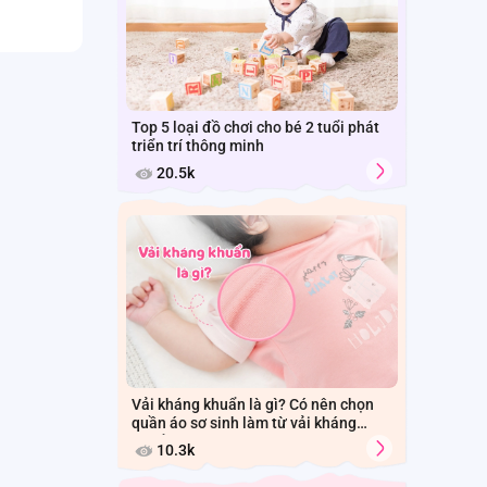
Top 5 loại đồ chơi cho bé 2 tuổi phát
triển trí thông minh
20.5k
Vải kháng khuẩn là gì? Có nên chọn
quần áo sơ sinh làm từ vải kháng
khuẩn cho bé?
10.3k