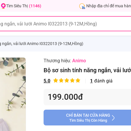
Nhập địa chỉ để mua hàn
Tìm Siêu Thị
(1146)
ng ngắn, vải lưới Animo I0322013 (9-12M,Hồng)
Thương hiệu:
Animo
Bộ sơ sinh tính năng ngắn, vải l
5.0
1
đánh giá
199.000đ
CHỈ BÁN TẠI CỬA HÀNG
Tìm Siêu Thị Còn Hàng