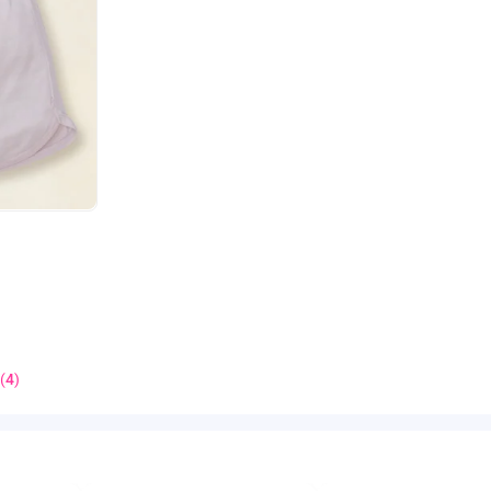
(
4
)