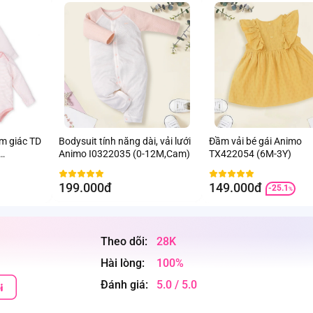
am giác TD
Bodysuit tính năng dài, vải lưới
Đầm vải bé gái Animo
Animo I0322035 (0-12M,Cam)
TX422054 (6M-3Y)
199.000đ
149.000đ
-25.1
%
Theo dõi:
28K
Hài lòng:
100%
Đánh giá:
5.0 / 5.0