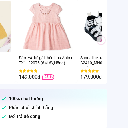
Đầm vải bé gái thêu hoa Animo
Sandal bé trai Animo
TX1122075 (6M-6Y,Hồng)
A2410_MN026 (17-23,Trắn
Đen)
149.000đ
179.000đ
-25.1
-8.2
%
%
100% chất lượng
Phân phối chính hãng
Đổi trả dễ dàng