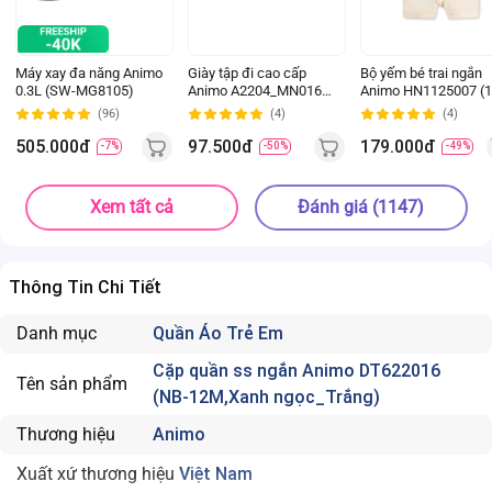
Máy xay đa năng Animo
Giày tập đi cao cấp
Bộ yếm bé trai ngắn
0.3L (SW-MG8105)
Animo A2204_MN016
Animo HN1125007 (1
(16-19,Hồng)
4Y,Kem-nâu, NN02)
(96)
(4)
(4)
505.000đ
97.500đ
179.000đ
-7%
-50%
-49%
Xem tất cả
Đánh giá (1147)
Thông Tin Chi Tiết
Danh mục
Quần Áo Trẻ Em
Cặp quần ss ngắn Animo DT622016
Tên sản phẩm
(NB-12M,Xanh ngọc_Trắng)
Thương hiệu
Animo
Xuất xứ thương hiệu
Việt Nam