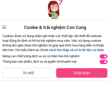
Cookie & trải nghiệm Con Cưng
Hiện chưa có Hỏi - Đáp nào
Cookies được sử dụng nhằm ghi nhận các thiết lập cần thiết để website
hoạt động ổn định và hỗ trợ trải nghiệm mua sắm. Việc sử dụng cookies
không làm gián đoạn trải nghiệm và giúp quá trình mua hàng diễn ra thuận
tiện hơn. Tìm hiểu thêm tại
Chính sách thu thập và xử lý dữ liệu cá nhân
.
Nâng cao chất lượng dịch vụ và cá nhân hóa trải nghiệm
Thông báo sản phẩm, dịch vụ và quyền lợi khuyến mại
CHỈ BÁN TẠI CỬA HÀNG
Tìm Sản Phẩm Tương Tự
Từ chối
Chấp nhận
Giày tập đi cao cấp Animo
Bộ yếm bé trai ngắn Animo
A2204_MN016 (16-19,Hồng)
HN1125007 (1-4Y,Kem-nâu, NN02)
Đã bán
1K+
Đã bán
500+
97.500đ
179.000đ
-50%
-49%