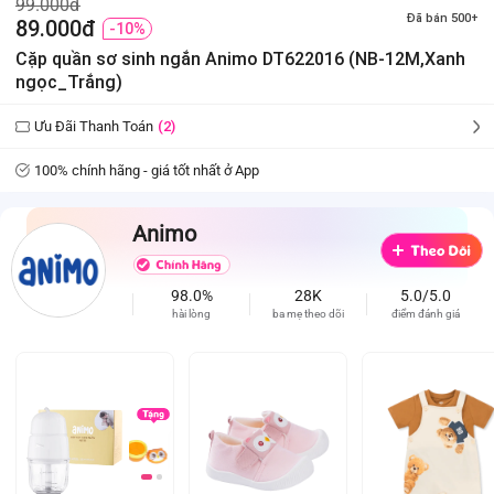
99.000đ
Đã bán 500+
89.000đ
-10%
Cặp quần sơ sinh ngắn Animo DT622016 (NB-12M,Xanh
ngọc_Trắng)
Ưu Đãi Thanh Toán
(2)
100% chính hãng - giá tốt nhất ở App
Animo
98.0%
28K
5.0/5.0
hài lòng
ba mẹ theo dõi
điểm đánh giá