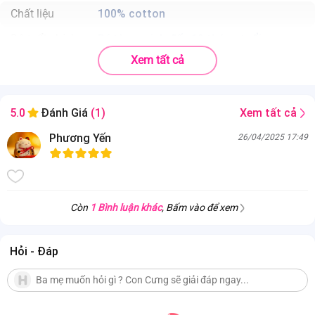
Chất liệu
100% cotton
Độ tuổi phù hợp
Bé từ sơ sinh đến 12 tháng tuổi
Xem tất cả
.
Chất liệu 100% vải cotton thoáng mát và thấm hút mồ hôi vượt trội;
.
Lưng chun co giãn, đường cuốn biên tỉ mỉ không gây hằn vào da của
bé;
Xem tất cả
5.0
Đánh Giá
(1)
.
Hoạ tiết hình động vật giúp bé tăng phần xinh xắn khi mặc.
Phương Yến
26/04/2025 17:49
Còn
1 Bình luận khác
, Bấm vào để xem
Hỏi - Đáp