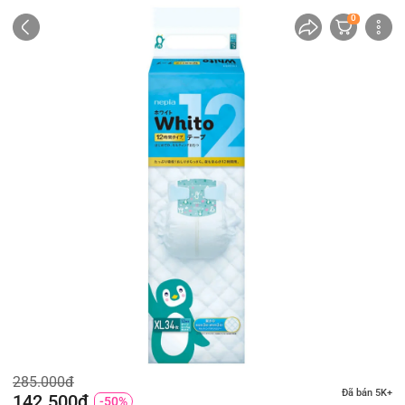
0
285.000đ
Đã bán 5K+
142.500đ
-50%