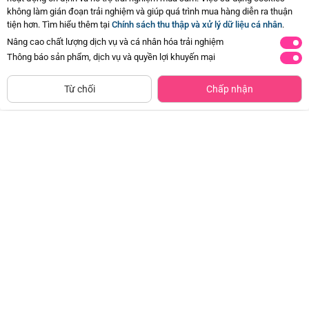
không làm gián đoạn trải nghiệm và giúp quá trình mua hàng diễn ra thuận
tiện hơn. Tìm hiểu thêm tại
Chính sách thu thập và xử lý dữ liệu cá nhân
.
Tã quần
Tã quần
Nâng cao chất lượng dịch vụ và cá nhân hóa trải nghiệm
XL
L
Thông báo sản phẩm, dịch vụ và quyền lợi khuyến mại
12-22 Kg
9-14 Kg
32
36
CHỈ BÁN TẠI CỬA HÀNG
Tìm Sản Phẩm Tương Tự
miếng
miếng
Từ chối
Chấp nhận
Tã quần Moony Natural/Moony
Tã quần Moony Natural/Moony
Dịu nhẹ (XL, 32 miếng) (giao bao
Dịu nhẹ (L, 36 miếng) (giao bao bì
bì ngẫu nhiên)
ngẫu nhiên)
Đã bán
100K+
Đã bán
100K+
326.000đ
326.000đ
-32%
-32%
Tã dán
Tã dán
NB
S
<5 Kg
4-8 Kg
60+6
54+6
miếng
miếng