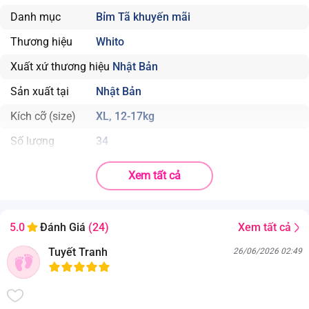
Danh mục
Bỉm Tã khuyến mãi
Thương hiệu
Whito
Xuất xứ thương hiệu
Nhật Bản
Sản xuất tại
Nhật Bản
Kích cỡ (size)
XL, 12-17kg
Số lượng
34
Thành phần
Xem tất cả
Màng vải không dệt, màng đáy chống thấm, bột giấy, hạt
thấm hút, giấy, thun đàn hồi, keo cấu trúc, băng dán.
. Bỉm tã dán Whito cao cấp đến từ Nhật Bản sử dụng công nghệ chần
Xem tất cả
5.0
Đánh Giá
(24)
bông tã độc đáo giúp thấm hút gấp 3 lần;
. Màng vải không dệt, màng đáy chống thấm, bột giấy, hạt thấm hút,
Tuyết Tranh
26/06/2026 02:49
giấy, thun đàn hồi, keo cấu trúc, băng dán.
. Phần dệt nhăn sau lưng không tạo khe hở, bám chặt vào lưng bé để
chống tràn từ phía sau, chống tràn cả phân lỏng của bé.