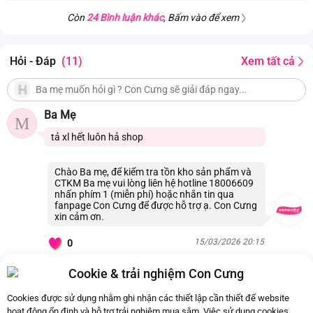
Còn
24 Bình luận khác
, Bấm vào để xem
Hỏi - Đáp
(11)
Xem tất cả
Ba Mẹ
M
tả xl hết luôn hả shop
Chào Ba mẹ, để kiểm tra tồn kho sản phẩm và
CTKM Ba mẹ vui lòng liên hệ hotline 18006609
nhấn phím 1 (miễn phí) hoặc nhắn tin qua
fanpage Con Cưng để được hỗ trợ ạ. Con Cưng
xin cảm ơn.
15/03/2026 20:15
0
Cookie & trải nghiệm Con Cưng
Còn
11 Hỏi - Đáp khác
, Bấm vào để xem
Cookies được sử dụng nhằm ghi nhận các thiết lập cần thiết để website
hoạt động ổn định và hỗ trợ trải nghiệm mua sắm. Việc sử dụng cookies