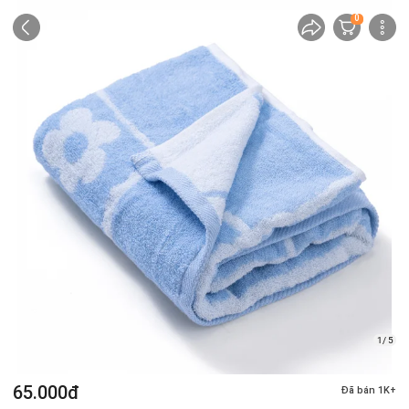
0
1/ 5
65.000đ
Đã bán 1K+