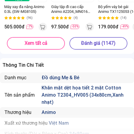
Máy xay đa năng Animo
Giày tập đi cao cấp
Bộ yếm váy bé gái
0.3L (SW-MG8105)
Animo A2204_MN016
Animo TX1125053 (1
(16-19,Hồng)
4Y, Kem-be, TT02)
(96)
(4)
(14)
505.000đ
97.500đ
179.000đ
-7%
-50%
-49%
Xem tất cả
Đánh giá (1147)
Thông Tin Chi Tiết
Danh mục
Đồ dùng Mẹ & Bé
Khăn mặt dệt họa tiết 2 mặt Cotton
Tên sản phẩm
Animo T2304_HV005 (34x80cm,Xanh
nhạt)
Thương hiệu
Animo
Xuất xứ thương hiệu
Việt Nam
Kích thước (Dài x Rộng x Cao)
34x80cm