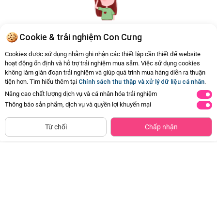
Cookie & trải nghiệm Con Cưng
Hiện chưa có Hỏi - Đáp nào
Cookies được sử dụng nhằm ghi nhận các thiết lập cần thiết để website
hoạt động ổn định và hỗ trợ trải nghiệm mua sắm. Việc sử dụng cookies
không làm gián đoạn trải nghiệm và giúp quá trình mua hàng diễn ra thuận
tiện hơn. Tìm hiểu thêm tại
Chính sách thu thập và xử lý dữ liệu cá nhân
.
Nâng cao chất lượng dịch vụ và cá nhân hóa trải nghiệm
Thông báo sản phẩm, dịch vụ và quyền lợi khuyến mại
CHỈ BÁN TẠI CỬA HÀNG
Tìm Sản Phẩm Tương Tự
Từ chối
Chấp nhận
Combo 2 Băng vệ sinh Kotex Băng
Khăn đa năng cho bé K126-7012 (2
quần Cool
cái/hộp)
Đã bán
20K+
Đã bán
10K+
59.000đ
134.500đ
-50%
-50%