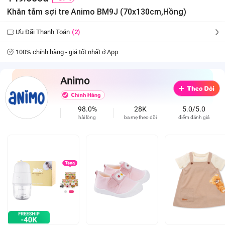
Khăn tắm sợi tre Animo BM9J (70x130cm,Hồng)
Ưu Đãi Thanh Toán
(2)
100% chính hãng - giá tốt nhất ở App
Animo
98.0%
28K
5.0/5.0
hài lòng
ba mẹ theo dõi
điểm đánh giá