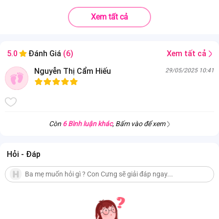
Chất liệu
100% Bamboo (sợi tre)
Xem tất cả
.
Siêu mềm mịn, không xù lông khi sử dụng;
. Chống nấm mốc, kháng khuẩn tự nhiên, ngăn tia cực tím, khử mùi;
. Được sản xuất từ sợi có nguồn gốc từ cây tre có cấu trúc xơ tổ ong
mềm mại, bóng mịn;
Xem tất cả
5.0
Đánh Giá
(6)
. Tự phân hủy trong môi trường tự nhiên, thân thiện môi trường.
Nguyễn Thị Cẩm Hiếu
29/05/2025 10:41
Còn
6 Bình luận khác
, Bấm vào để xem
Hỏi - Đáp