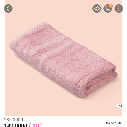
0
1/ 2
235.000đ
Đã bán 2K+
149.000đ
-37%