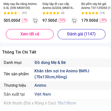
Máy xay đa năng Animo
Giày tập đi cao cấp
Bộ yếm váy bé gái
0.3L (SW-MG8105)
Animo A2204_MN016
Animo TX1125053 (1
(16-19,Hồng)
4Y, Kem-be, TT02)
(97)
(4)
(14)
505.000đ
97.500đ
179.000đ
-7%
-50%
-49%
Xem tất cả
Đánh giá (1147)
Thông Tin Chi Tiết
Danh mục
Đồ dùng Mẹ & Bé
Khăn tắm sợi tre Animo BM9J
Tên sản phẩm
(70x130cm,Hồng)
Thương hiệu
Animo
Sản xuất tại
Việt Nam
Kích thước (Dài x Rộng x Cao)
70x130cm