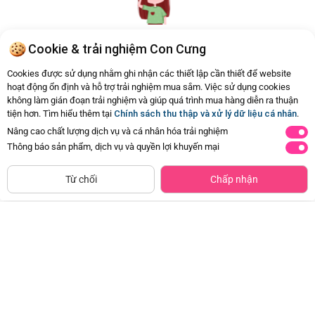
Cookie & trải nghiệm Con Cưng
Hiện chưa có Hỏi - Đáp nào
Cookies được sử dụng nhằm ghi nhận các thiết lập cần thiết để website
hoạt động ổn định và hỗ trợ trải nghiệm mua sắm. Việc sử dụng cookies
không làm gián đoạn trải nghiệm và giúp quá trình mua hàng diễn ra thuận
tiện hơn. Tìm hiểu thêm tại
Chính sách thu thập và xử lý dữ liệu cá nhân
.
Nâng cao chất lượng dịch vụ và cá nhân hóa trải nghiệm
Thông báo sản phẩm, dịch vụ và quyền lợi khuyến mại
CHỈ BÁN TẠI CỬA HÀNG
Tìm Sản Phẩm Tương Tự
Từ chối
Chấp nhận
Combo 2 Băng vệ sinh Kotex Băng
Khăn đa năng cho bé K126-7012 (2
quần Cool
cái/hộp)
Đã bán
20K+
Đã bán
10K+
59.000đ
134.500đ
-50%
-50%