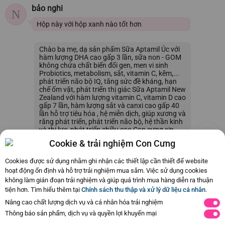
bảo nghi
N
Hộp này với hộp xanh nào tốt hơn
Chào ba mẹ, dạ sản phẩm Sữa Aptamil Úc với
hàm lượng DHA cao gấp 3 lần, sữa non - GOM
không chứa chất biến đổi gen, men vi sinh
Probiotics, metabolism, sắt, vitamin C, kẽm,...
phát triển não bộ IQ, tăng sức đề kháng, hạn
chế ốm vặt, phát triển thị giác Sữa Aptamil New
Zealand với hàm lượng vitamin C, vitamin D cao
gấp 7 lần, hàm lượng sắt và canxi cao gấp 40
lần hỗ trợ tiêu hóa , hệ miễn dịch, giúp xương và
răng phát triển, phát triển não bộ, hệ thần kinh
và thị lực, phát triển chiều cao Con cưng xin
cảm ơn
Cookie & trải nghiệm Con Cưng
27/06/2026 13:53
0
Cookies được sử dụng nhằm ghi nhận các thiết lập cần thiết để website
hoạt động ổn định và hỗ trợ trải nghiệm mua sắm. Việc sử dụng cookies
không làm gián đoạn trải nghiệm và giúp quá trình mua hàng diễn ra thuận
Còn
44 Hỏi - Đáp khác
, Bấm vào để xem
tiện hơn. Tìm hiểu thêm tại
Chính sách thu thập và xử lý dữ liệu cá nhân
.
Nâng cao chất lượng dịch vụ và cá nhân hóa trải nghiệm
Thông báo sản phẩm, dịch vụ và quyền lợi khuyến mại
Siêu thị