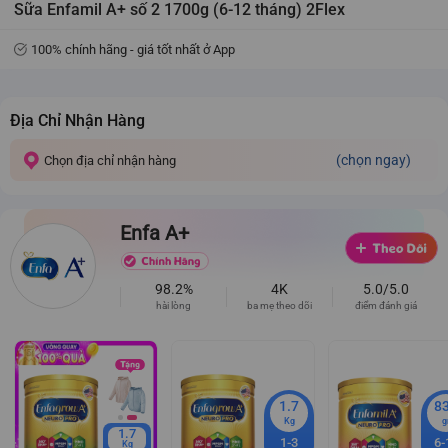
Sữa Enfamil A+ số 2 1700g (6-12 tháng) 2Flex
100% chính hãng - giá tốt nhất ở App
Địa Chỉ Nhận Hàng
(chọn ngay)
Chọn địa chỉ nhận hàng
Enfa A+
98.2%
4K
5.0/5.0
hài lòng
ba mẹ theo dõi
điểm đánh giá
1.7
8
Kg
g
1.7
1-3
6-
Kg