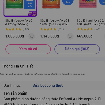
tuổi
th
2-6
tuổi
Sữa Enfagrow A+ số
Sữa Enfagrow A+ số 3
Sữa Enfamil A+ số 2
4 1700g (2-6 tuổi)
1700g (1-3 tuổi) 2Flex
830g (6-12 tháng) 2F
2Flex
(387)
(211)
(572)
1.085.000đ
1.145.000đ
665.000đ
Xem tất cả
Đánh giá (303)
Thông Tin Chi Tiết
Sữa mẹ là thức ăn tốt nhất cho sức khỏe và sự phát triển toàn diện của trẻ nhỏ
Danh mục
Sữa bột công thức
Tên sản phẩm
Sản phẩm dinh dưỡng công thức Enfamil A+ Neuropro 2’-FL
HMO follow up formula dành cho trẻ từ 6-12 tháng tuổi