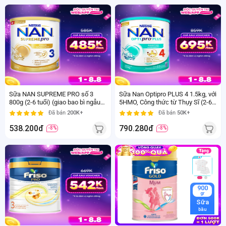
800
1.5
gr
Kg
2-6
2-6
tuổi
tuổi
Sữa NAN SUPREME PRO số 3
Sữa Nan Optipro PLUS 4 1.5kg, với
800g (2-6 tuổi) (giao bao bì ngẫu
5HMO, Công thức từ Thụy Sĩ (2-6
nhiên)
tuổi) (Giao bao bì ngẫu nhiên)
Đã bán
200K+
Đã bán
50K+
538.200đ
790.280đ
-8%
-8%
800
900
gr
gr
Trên 2
Sữa
tuổi
bầu