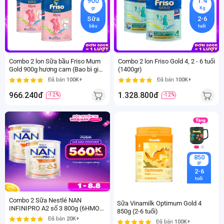
900
1.4
gr
Kg
Sữa
2-6
bầu
tuổi
Combo 2 lon Sữa bầu Friso Mum
Combo 2 lon Friso Gold 4, 2 - 6 tuổi
Gold 900g hương cam (Bao bì giao
(1400gr)
ngẫu nhiên)
Đã bán
100K+
Đã bán
100K+
966.240đ
1.328.800đ
-12%
-12%
800
gr
850
2-6
gr
tuổi
2-6
tuổi
Combo 2 Sữa Nestlé NAN
Sữa Vinamilk Optimum Gold 4
INFINIPRO A2 số 3 800g (6HMO)
850g (2-6 tuổi)
(2-6 tuổi)
Đã bán
20K+
Đã bán
100K+