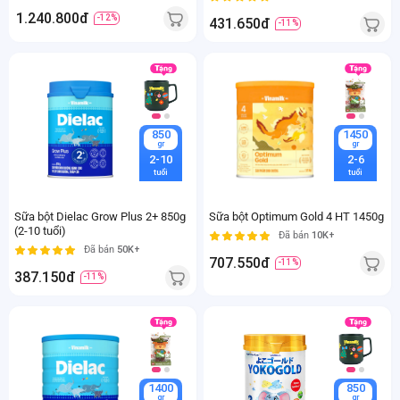
1.240.800đ
-12%
431.650đ
-11%
850
1450
gr
gr
2-10
2-6
tuổi
tuổi
Sữa bột Dielac Grow Plus 2+ 850g
Sữa bột Optimum Gold 4 HT 1450g
(2-10 tuổi)
Đã bán
10K+
Đã bán
50K+
707.550đ
-11%
387.150đ
-11%
1400
850
gr
gr