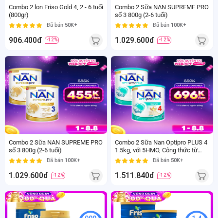
Combo 2 lon Friso Gold 4, 2 - 6 tuổi
Combo 2 Sữa NAN SUPREME PRO
(800gr)
số 3 800g (2-6 tuổi)
Đã bán
50K+
Đã bán
100K+
906.400đ
1.029.600đ
-12%
-12%
800
1.5
gr
Kg
2-6
2-6
tuổi
tuổi
Combo 2 Sữa NAN SUPREME PRO
Combo 2 Sữa Nan Optipro PLUS 4
số 3 800g (2-6 tuổi)
1.5kg, với 5HMO, Công thức từ
Thụy Sĩ (2-6 tuổi)
Đã bán
100K+
Đã bán
50K+
1.029.600đ
1.511.840đ
-12%
-12%