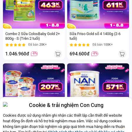
800
1.4
gr
Kg
2
2-6
Từ
tuổi
tuổi
Combo 2 Sữa ColosBaby Gold 2+
Sữa Friso Gold số 4 1400g (2-6
800g - S (Trên 2 tuổi)
tuổi)
Đã bán
20K+
Đã bán
100K+
1.046.960đ
694.600đ
-8%
-8%
200
800
gr
gr
Sữa
2-6
bầu
tuổi
Cookie & trải nghiệm Con Cưng
Cookies được sử dụng nhằm ghi nhận các thiết lập cần thiết để website
Combo 2 Sữa bầu Morinaga E-
Sữa Nestlé NAN INFINIPRO A2 số
Okasan hương trà sữa 200g (10
3 800g (6HMO) (2-6 tuổi)
hoạt động ổn định và hỗ trợ trải nghiệm mua sắm. Việc sử dụng cookies
thanh)
không làm gián đoạn trải nghiệm và giúp quá trình mua hàng diễn ra thuận
Đã bán
10K+
Đã bán
20K+