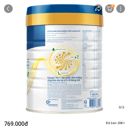
0
3/ 3
769.000đ
Đã bán 20K+