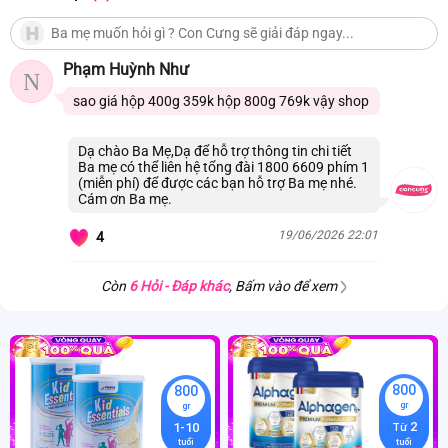
(Vitamin B6), Axít folic, Phytomenadion (Vitamin K1), Biotin,
Cholecalciferol (Vitamin D3), Cyanocobalamin (Vitamin
B12)), Taurin, Nucleotide (Cytidine-5'- axít monophosphoric,
Phạm Huỳnh Như
Dinatri uridine-5'-monophosphat, Adenosine-5' axít
N
monophosphoric, Dinatri guanosine-5'-monophosphat,
sao giá hộp 400g 359k hộp 800g 769k vậy shop
Dinatri inosine-5'- monophosphat), Meso inositol, L-carnitin
tartrate. *Sản phẩm có chứa Milk Lipid Complex (Béo sữa và
Dạ chào Ba Mẹ,Dạ để hỗ trợ thông tin chi tiết
Ba mẹ có thể liên hệ tổng đài 1800 6609 phím 1
sn-2 palmitate) 5,3%.
(miễn phí) để được các bạn hỗ trợ Ba mẹ nhé.
Cám ơn Ba mẹ.
19/06/2026 22:01
4
Còn
6 Hỏi - Đáp khác
, Bấm vào để xem
800
800
gr
gr
2
1-10
Từ
tuổi
tuổi