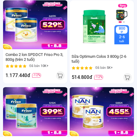
800
800
gr
gr
Trên 2
2-6
tuổi
tuổi
Combo 2 lon SPDDCT Friso Pro 3,
Sữa Optimum Colos 3 800g (2-6
800g (trên 2 tuổi)
tuổi)
Đã bán
10K+
Đã bán
5K+
1.177.440đ
-12%
514.800đ
-12%
800
gr
850
2-6
gr
tuổi
2-6
tuổi