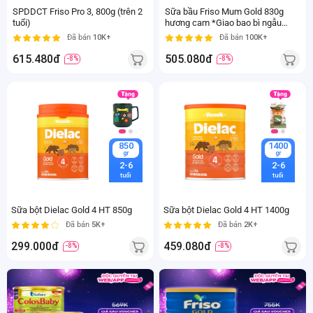
SPDDCT Friso Pro 3, 800g (trên 2
Sữa bầu Friso Mum Gold 830g
tuổi)
hương cam *Giao bao bì ngẫu
nhiên
Đã bán
10K+
Đã bán
100K+
615.480đ
505.080đ
-8%
-8%
850
1400
gr
gr
2-6
2-6
tuổi
tuổi
Sữa bột Dielac Gold 4 HT 850g
Sữa bột Dielac Gold 4 HT 1400g
Đã bán
5K+
Đã bán
2K+
299.000đ
459.080đ
-8%
-8%