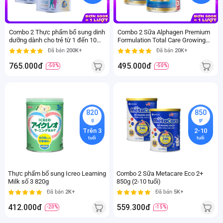
Combo 2 Thực phẩm bổ sung dinh
Combo 2 Sữa Alphagen Premium
dưỡng dành cho trẻ từ 1 đến 10
Formulation Total Care Growing
tuổi Kid Essentials Nutritionally
Up Formula 800g (từ 24 tháng trở
Đã bán
200K+
Đã bán
20K+
Complete vị vani
lên)
765.000đ
495.000đ
-50%
-50%
820
850
g
gr
Trên 3
2-10
tuổi
tuổi
Thực phẩm bổ sung Icreo Learning
Combo 2 Sữa Metacare Eco 2+
Milk số 3 820g
850g (2-10 tuổi)
Đã bán
2K+
Đã bán
5K+
412.000đ
559.300đ
-20%
-15%