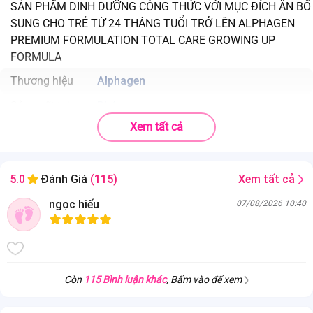
SẢN PHẨM DINH DƯỠNG CÔNG THỨC VỚI MỤC ĐÍCH ĂN BỔ
SUNG CHO TRẺ TỪ 24 THÁNG TUỔI TRỞ LÊN ALPHAGEN
PREMIUM FORMULATION TOTAL CARE GROWING UP
FORMULA
Thương hiệu
Alphagen
Sản xuất tại
Pháp
Xem tất cả
Trọng lượng sản phẩm
800g
Độ tuổi phù hợp
Bé từ 24 tháng tuổi trở lên
Xem tất cả
5.0
Đánh Giá
(115)
Nhà sản xuất
Sản xuất bởi: NUTRIBIO.
ngọc hiếu
07/08/2026 10:40
Địa chỉ: Avenue Fernand Belondrade BP 805 82008
MOUTAUBAN, Pháp
Cảnh báo
Có chứa sữa, cá và đậu nành
Công ty nhập khẩu
Còn
115 Bình luận khác
, Bấm vào để xem
CÔNG TY CỔ PHẦN TẬP ĐOÀN SAKURAĐịa chỉ: 28 Nguyễn
Thị Thập, Phường Bình Thuận, Quận 7, TP. Hồ Chí Minh, Việt