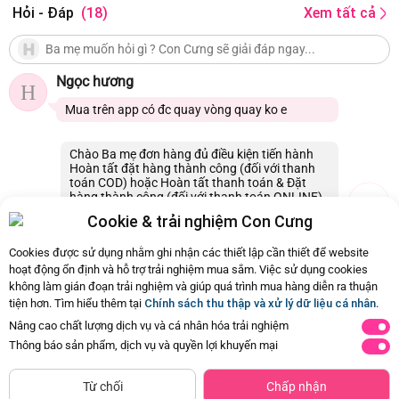
Hỏi - Đáp
(18)
Xem tất cả
Nam
24 tháng kể từ ngày sản xuất. Sử dụng
Hạn sử dụng
trong vòng 4 tuần sau khi mở nắp
Ngọc hương
H
Mua trên app có đc quay vòng quay ko e
Chào Ba mẹ đơn hàng đủ điều kiện tiến hành
Hoàn tất đặt hàng thành công (đối với thanh
toán COD) hoặc Hoàn tất thanh toán & Đặt
hàng thành công (đối với thanh toán ONLINE)
⇒ Hiển thị vòng quay. Con Cưng xin cảm ơn
Cookie & trải nghiệm Con Cưng
07/08/2026 12:42
0
Cookies được sử dụng nhằm ghi nhận các thiết lập cần thiết để website
hoạt động ổn định và hỗ trợ trải nghiệm mua sắm. Việc sử dụng cookies
không làm gián đoạn trải nghiệm và giúp quá trình mua hàng diễn ra thuận
Còn
18 Hỏi - Đáp khác
, Bấm vào để xem
tiện hơn. Tìm hiểu thêm tại
Chính sách thu thập và xử lý dữ liệu cá nhân
.
Nâng cao chất lượng dịch vụ và cá nhân hóa trải nghiệm
Thông báo sản phẩm, dịch vụ và quyền lợi khuyến mại
Siêu thị
Thêm vào giỏ
Mua Ngay
còn hàng
800
800
Từ chối
Chấp nhận
gr
gr