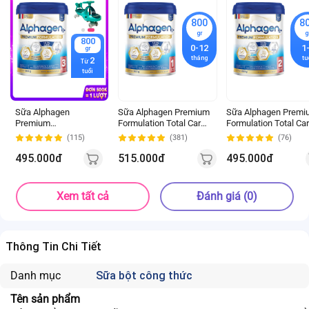
800
8
gr
g
800
0-12
1
gr
tháng
tu
2
Từ
tuổi
Sữa Alphagen
Sữa Alphagen Premium
Sữa Alphagen Premi
Premium
Formulation Total Care
Formulation Total Ca
Formulation Total
Infant Formula 800g (0-
Follow-up Formula
(115)
(381)
(76)
Care Growing Up
12 tháng)
800g (12-24 tháng)
Formula 800g (từ 24
495.000đ
515.000đ
495.000đ
tháng trở lên)
Xem tất cả
Đánh giá (0)
Thông Tin Chi Tiết
Danh mục
Sữa bột công thức
Tên sản phẩm