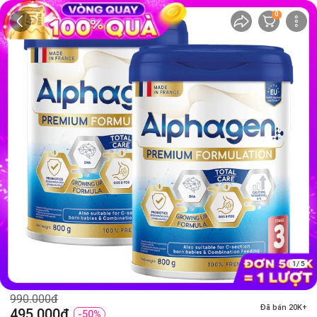
0
1/ 5
990.000đ
Đã bán 20K+
495.000đ
-50%