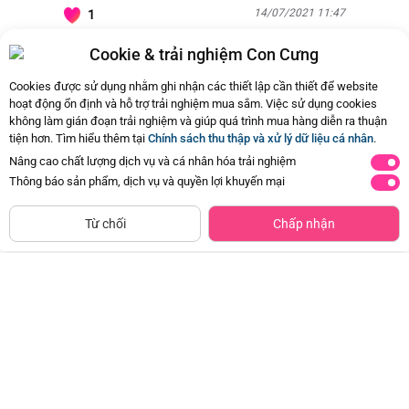
14/07/2021 11:47
1
Cookie & trải nghiệm Con Cưng
Còn
24 Hỏi - Đáp khác
, Bấm vào để xem
Cookies được sử dụng nhằm ghi nhận các thiết lập cần thiết để website
hoạt động ổn định và hỗ trợ trải nghiệm mua sắm. Việc sử dụng cookies
không làm gián đoạn trải nghiệm và giúp quá trình mua hàng diễn ra thuận
tiện hơn. Tìm hiểu thêm tại
Chính sách thu thập và xử lý dữ liệu cá nhân
.
Nâng cao chất lượng dịch vụ và cá nhân hóa trải nghiệm
Thông báo sản phẩm, dịch vụ và quyền lợi khuyến mại
NGỪNG KINH DOANH
Từ chối
Chấp nhận
Thùng Sữa Dinh Dưỡng Dutch
Thùng Sữa Dinh Dưỡng Dutch
Lady OmegaSmart Ít Đường 180ml
Lady OmegaSmart Ít Đường 110ml
(lốc 4 hộp)
(lốc 4 hộp)
Đã bán
50K+
Đã bán
50K+
336.000đ
218.400đ
-30%
-30%