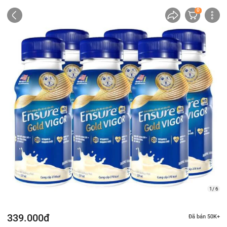
0
1/ 6
339.000đ
Đã bán 50K+