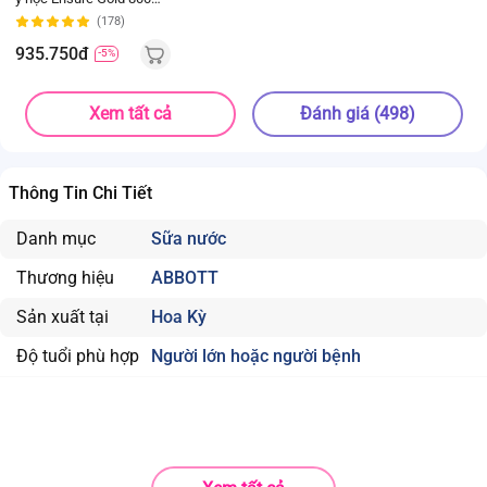
(bao bì cũ 850g, giao
(178)
bao bì ngẫu nhiên)
935.750đ
-5%
Xem tất cả
Đánh giá (498)
Thông Tin Chi Tiết
Danh mục
Sữa nước
Thương hiệu
ABBOTT
Sản xuất tại
Hoa Kỳ
Độ tuổi phù hợp
Người lớn hoặc người bệnh