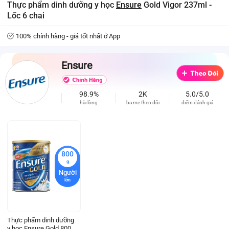
Thực phẩm dinh dưỡng y học
Ensure
Gold Vigor 237ml -
Lốc 6 chai
100% chính hãng - giá tốt nhất ở App
Ensure
98.9%
2K
5.0/5.0
hài lòng
ba mẹ theo dõi
điểm đánh giá
800
g
Người
lớn
Thực phẩm dinh dưỡng
y học Ensure Gold 800g