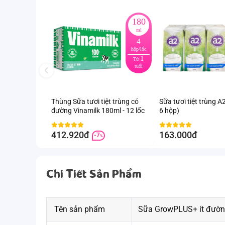
180
ml
4
hộp/lốc
1
Từ
tuổi
Thùng Sữa tươi tiệt trùng có
Sữa tươi tiệt trùng A2
đường Vinamilk 180ml - 12 lốc
6 hộp)
412.920đ
163.000đ
-7
%
Chi Tiết Sản Phẩm
Tên sản phẩm
Sữa GrowPLUS+ ít đường