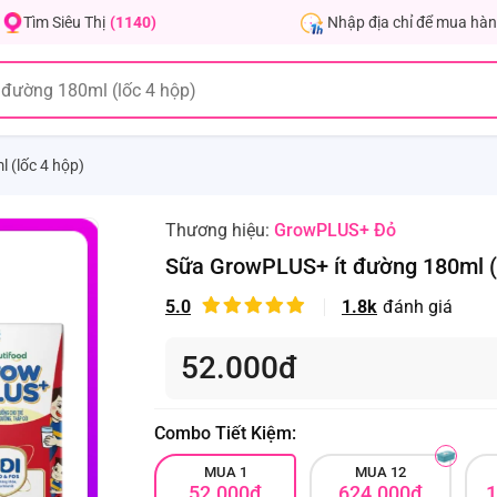
Nhập địa chỉ để mua hàn
Tìm Siêu Thị
(1140)
 (lốc 4 hộp)
Thương hiệu:
GrowPLUS+ Đỏ
Sữa GrowPLUS+ ít đường 180ml (
5.0
1.8k
đánh giá
52.000đ
Combo Tiết Kiệm:
MUA 1
MUA 12
52.000đ
624.000đ
1