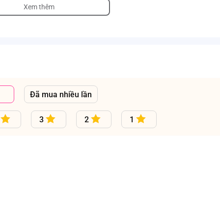
Xem thêm
Đã mua nhiều lần
3
2
1