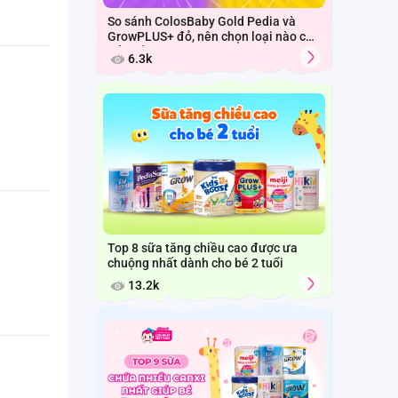
So sánh ColosBaby Gold Pedia và
GrowPLUS+ đỏ, nên chọn loại nào cho
trẻ biếng ăn chậm tăng cân trên 1
6.3k
tuổi?
Top 8 sữa tăng chiều cao được ưa
chuộng nhất dành cho bé 2 tuổi
13.2k