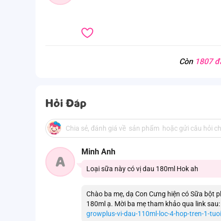
Còn
1807 đ
Hỏi Đáp
Minh Anh
A
Loại sữa này có vị dau 180ml Hok ah
Chào ba mẹ, dạ Con Cưng hiện có Sữa bột ph
180ml ạ. Mời ba mẹ tham khảo qua link sau
growplus-vi-dau-110ml-loc-4-hop-tren-1-tuo