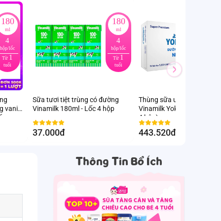
180
180
ml
ml
4
4
hộp/lốc
hộp/lốc
h
1
1
Từ
Từ
tuổi
tuổi
ung
Sữa tươi tiệt trùng có đường
Thùng sữa uống dinh dưỡ
g vani
Vinamilk 180ml - Lốc 4 hộp
Vinamilk Yoko Gold 110ml 
ốc
4 hộp)
37.000đ
443.520đ
-12
%
Thông Tin Bổ Ích