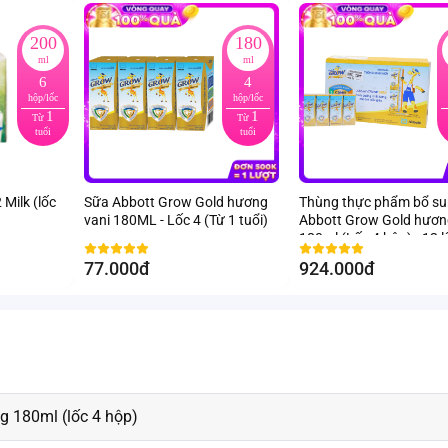
200
180
ml
ml
6
4
hộp/lốc
hộp/lốc
1
1
Từ
Từ
tuổi
tuổi
 Milk (lốc
Sữa Abbott Grow Gold hương
Thùng thực phẩm bổ s
vani 180ML - Lốc 4 (Từ 1 tuổi)
Abbott Grow Gold hươn
180ml (Lốc 4 hộp) - 12 l
77.000đ
924.000đ
 180ml (lốc 4 hộp)