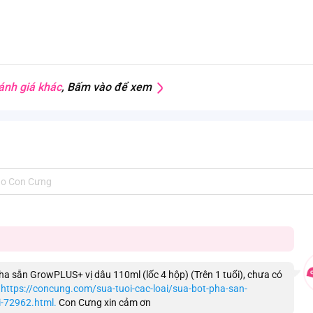
ánh giá khác
, Bấm vào để xem
a sẵn GrowPLUS+ vị dâu 110ml (lốc 4 hộp) (Trên 1 tuổi), chưa có
:
https://concung.com/sua-tuoi-cac-loai/sua-bot-pha-san-
i-72962.html.
Con Cưng xin cảm ơn