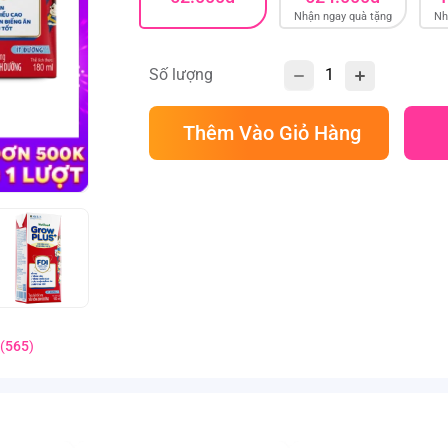
Nhận ngay quà tặng
Nhâ
Số lượng
Thêm Vào Giỏ Hàng
(
565
)