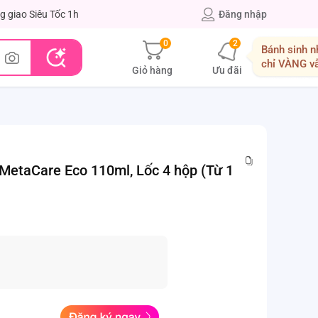
g giao Siêu Tốc 1h
Đăng nhập
0
2
Bánh sinh n
chỉ VÀNG v
Giỏ hàng
Ưu đãi
MetaCare Eco 110ml, Lốc 4 hộp (Từ 1