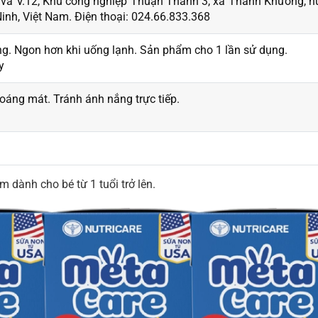
.11 và V.12, Khu công nghiệp Thuận Thành 3, xã Thanh Khương, 
inh, Việt Nam. Điện thoại: 024.66.833.368
ng. Ngon hơn khi uống lạnh. Sản phẩm cho 1 lần sử dụng.
y
hoáng mát. Tránh ánh nắng trực tiếp.
 dành cho bé từ 1 tuổi trở lên.