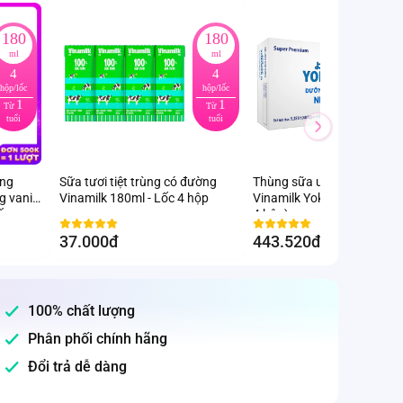
180
180
ml
ml
4
4
hộp/lốc
hộp/lốc
h
1
1
Từ
Từ
tuổi
tuổi
ung
Sữa tươi tiệt trùng có đường
Thùng sữa uống dinh dưỡ
g vani
Vinamilk 180ml - Lốc 4 hộp
Vinamilk Yoko Gold 110ml 
ốc
4 hộp)
37.000đ
443.520đ
-12
%
100% chất lượng
Phân phối chính hãng
Đổi trả dễ dàng