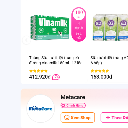
180
ml
4
hộp/lốc
1
Từ
tuổi
Thùng Sữa tươi tiệt trùng có
Sữa tươi tiệt trùng A2
đường Vinamilk 180ml - 12 lốc
6 hộp)
412.920đ
163.000đ
-7
%
Metacare