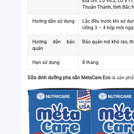
Địa chỉ: Lô VII.2, Lô V
Thuận Thành, tỉnh Bắc N
Hướng dẫn sử dụng
Lắc đều trước khi sử dụ
Uống 3 – 4 hộp mỗi ngà
Hướng dẫn bảo
Bảo quản nơi khô ráo, t
quản
Hạn sử dụng
8 tháng
Sữa dinh dưỡng pha sẵn MetaCare Eco
là sản phẩm