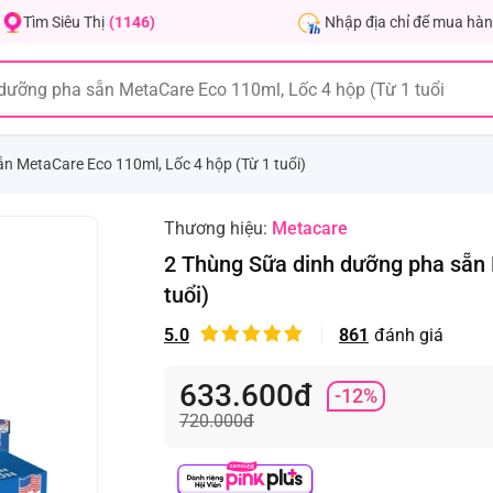
Nhập địa chỉ để mua hàn
Tìm Siêu Thị
(1146)
n MetaCare Eco 110ml, Lốc 4 hộp (Từ 1 tuổi)
Thương hiệu:
Metacare
2 Thùng Sữa dinh dưỡng pha sẵn 
tuổi)
5.0
861
đánh giá
633.600đ
-12%
720.000đ