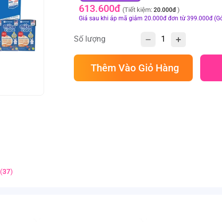
613.600đ
(Tiết kiệm:
)
20.000đ
Giá sau khi áp mã giảm 20.000đ đơn từ 399.000đ (Gó
Số lượng
Thêm Vào Giỏ Hàng
(
37
)