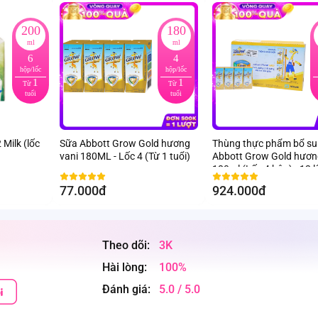
200
180
ml
ml
6
4
hộp/lốc
hộp/lốc
1
1
Từ
Từ
tuổi
tuổi
 Milk (lốc
Sữa Abbott Grow Gold hương
Thùng thực phẩm bổ s
vani 180ML - Lốc 4 (Từ 1 tuổi)
Abbott Grow Gold hươn
180ml (Lốc 4 hộp) - 12 l
77.000đ
924.000đ
Theo dõi:
3K
Hài lòng:
100%
Đánh giá:
5.0 / 5.0