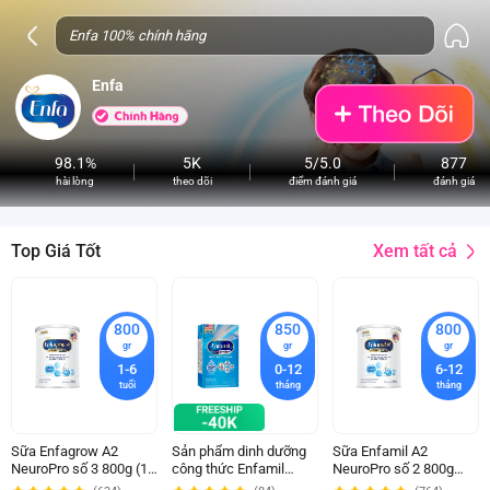
Enfa
98.1%
5K
5/5.0
877
hài lòng
theo dõi
điểm đánh giá
đánh giá
Xem tất cả
Top Giá Tốt
800
850
800
gr
gr
gr
1-6
0-12
6-12
tuổi
tháng
tháng
Sữa Enfagrow A2
Sản phẩm dinh dưỡng
Sữa Enfamil A2
NeuroPro số 3 800g (1 -
công thức Enfamil
NeuroPro số 2 800g
6 tuổi)
Enspire Optimum, 850g
(Follow Up Formula, 6 -