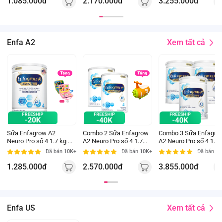
1.085.000đ
2.170.000đ
3.255.000đ
Xem tất cả
Enfa A2
Sữa Enfagrow A2
Combo 2 Sữa Enfagrow
Combo 3 Sữa Enfagro
Neuro Pro số 4 1.7 kg (3
A2 Neuro Pro số 4 1.7
A2 Neuro Pro số 4 1.7
- 6 tuổi)
kg (3 - 6 tuổi)
kg (3 - 6 tuổi)
Đã bán
10K+
Đã bán
10K+
Đã bán
10
1.285.000đ
2.570.000đ
3.855.000đ
Xem tất cả
Enfa US