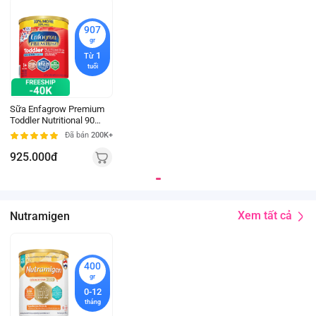
907
gr
1
Từ
tuổi
Sữa Enfagrow Premium
Toddler Nutritional 907g
(từ 1 tuổi)
Đã bán
200K+
925.000đ
Xem tất cả
Nutramigen
400
gr
0-12
tháng