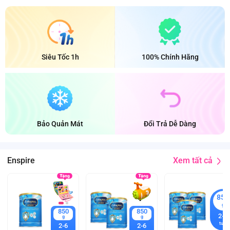
Siêu Tốc 1h
100% Chính Hãng
Bảo Quản Mát
Đổi Trả Dễ Dàng
Xem tất cả
Enspire
850
g
850
850
2-6
g
g
tuổi
2-6
2-6