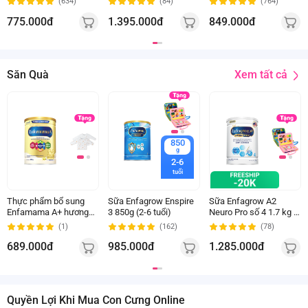
(634)
(84)
(764)
(hộp giấy)
12 tháng tuổi)
775.000đ
1.395.000đ
849.000đ
Xem tất cả
Săn Quà
850
g
2-6
tuổi
Thực phẩm bổ sung
Sữa Enfagrow Enspire
Sữa Enfagrow A2
Enfamama A+ hương
3 850g (2-6 tuổi)
Neuro Pro số 4 1.7 kg (3
vani cho mẹ mang thai
- 6 tuổi)
(1)
(162)
(78)
và cho con bú (830g)
689.000đ
985.000đ
1.285.000đ
Quyền Lợi Khi Mua Con Cưng Online