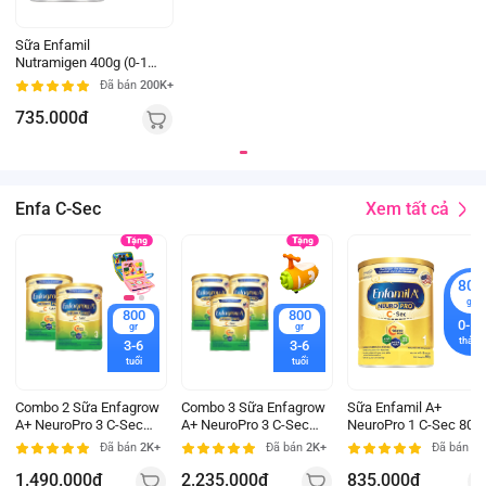
Sữa Enfamil
Nutramigen 400g (0-12
tháng) (Giao bao bì
Đã bán
200K+
ngẫu nhiên)
735.000đ
Xem tất cả
Enfa C-Sec
800
gr
800
800
0-12
gr
gr
tháng
3-6
3-6
tuổi
tuổi
Combo 2 Sữa Enfagrow
Combo 3 Sữa Enfagrow
Sữa Enfamil A+
A+ NeuroPro 3 C-Sec
A+ NeuroPro 3 C-Sec
NeuroPro 1 C-Sec 800
800g (2-6 tuổi)
800g (2-6 tuổi)
(0-12 tháng)
Đã bán
2K+
Đã bán
2K+
Đã bán
5K
1.490.000đ
2.235.000đ
835.000đ