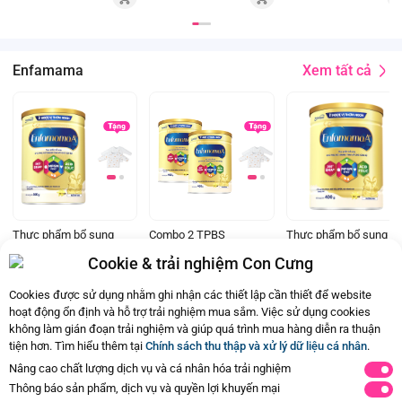
Xem tất cả
Enfamama
Thực phẩm bổ sung
Combo 2 TPBS
Thực phẩm bổ sung
Enfamama A+ hương
Enfamama A+ Hương
Enfamama A+ hương
Cookie & trải nghiệm Con Cưng
vani cho mẹ mang thai
Vani 400G
vani cho mẹ mang thai
Đã bán
500+
Đã bán
500+
Đã bán
1K
và cho con bú (830g)
và cho con bú (400g)
689.000đ
698.000đ
349.000đ
Cookies được sử dụng nhằm ghi nhận các thiết lập cần thiết để website
hoạt động ổn định và hỗ trợ trải nghiệm mua sắm. Việc sử dụng cookies
không làm gián đoạn trải nghiệm và giúp quá trình mua hàng diễn ra thuận
tiện hơn. Tìm hiểu thêm tại
Chính sách thu thập và xử lý dữ liệu cá nhân
.
Ba mẹ đã xem hết nội dung rồi
Nâng cao chất lượng dịch vụ và cá nhân hóa trải nghiệm
Thông báo sản phẩm, dịch vụ và quyền lợi khuyến mại