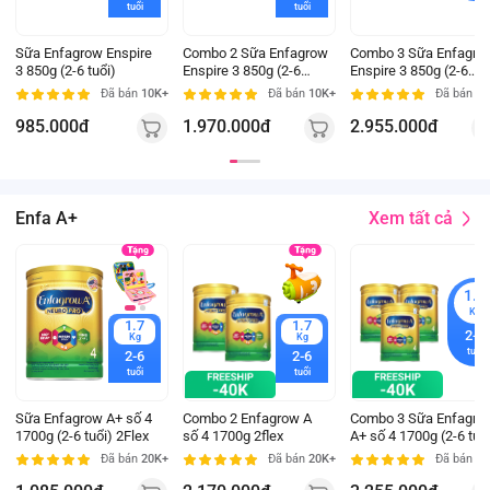
tuổi
tuổi
Sữa Enfagrow Enspire
Combo 2 Sữa Enfagrow
Combo 3 Sữa Enfagro
3 850g (2-6 tuổi)
Enspire 3 850g (2-6
Enspire 3 850g (2-6
tuổi)
tuổi)
Đã bán
10K+
Đã bán
10K+
Đã bán
5K
985.000đ
1.970.000đ
2.955.000đ
Xem tất cả
Enfa A+
1.7
Kg
1.7
1.7
2-6
Kg
Kg
tuổi
2-6
2-6
tuổi
tuổi
Sữa Enfagrow A+ số 4
Combo 2 Enfagrow A
Combo 3 Sữa Enfagro
1700g (2-6 tuổi) 2Flex
số 4 1700g 2flex
A+ số 4 1700g (2-6 tuổ
2Flex
Đã bán
20K+
Đã bán
20K+
Đã bán
20