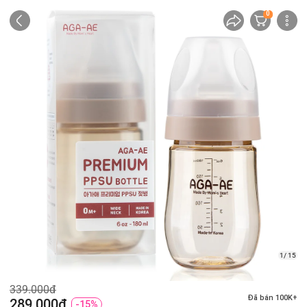
0
1/ 15
339.000đ
Đã bán 100K+
289.000đ
-15%