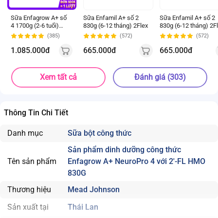
Sữa Enfagrow A+ số
Sữa Enfamil A+ số 2
Sữa Enfamil A+ số 2
4 1700g (2-6 tuổi)
830g (6-12 tháng) 2Flex
830g (6-12 tháng) 2F
2Flex
(385)
(572)
(572)
1.085.000đ
665.000đ
665.000đ
Xem tất cả
Đánh giá (303)
Thông Tin Chi Tiết
Danh mục
Sữa bột công thức
Sản phẩm dinh dưỡng công thức
Tên sản phẩm
Enfagrow A+ NeuroPro 4 với 2'-FL HMO
830G
Thương hiệu
Mead Johnson
Sản xuất tại
Thái Lan