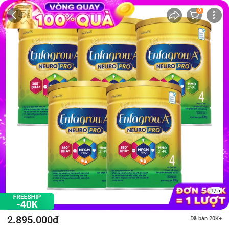
0
1/ 5
2.895.000đ
Đã bán 20K+