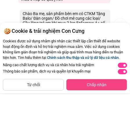
Đồng Khởi, Phường Bến Nghé, Quận 1, Thành phố Hồ Chí
Minh.
Chào Ba mẹ, sản phẩm bên em có CTKM Tặng
Balo/ Đàn organ/ Đồ chơi mê cung các loại/
Hạn sử dụng
24 tháng
Cầu lông trẻ em khi mua 2 lon Enfagrow A+ số
4 830g 2flex ạ. Con Cưng cảm ơn Ba mẹ.
Cookie & trải nghiệm Con Cưng
06/01/2026 18:22
0
Cookies được sử dụng nhằm ghi nhận các thiết lập cần thiết để website
hoạt động ổn định và hỗ trợ trải nghiệm mua sắm. Việc sử dụng cookies
không làm gián đoạn trải nghiệm và giúp quá trình mua hàng diễn ra thuận
Còn
10 Hỏi - Đáp khác
, Bấm vào để xem
tiện hơn. Tìm hiểu thêm tại
Chính sách thu thập và xử lý dữ liệu cá nhân
.
Nâng cao chất lượng dịch vụ và cá nhân hóa trải nghiệm
Thông báo sản phẩm, dịch vụ và quyền lợi khuyến mại
NGỪNG KINH DOANH
800
800
Từ chối
Chấp nhận
gr
gr
2
1-10
Từ
tuổi
tuổi
Combo 2 Thực phẩm bổ sung dinh
Combo 2 Sữa Alphagen Premium
dưỡng dành cho trẻ từ 1 đến 10
Formulation Total Care Growing
tuổi Kid Essentials Nutritionally
Up Formula 800g (từ 24 tháng trở
Đã bán
200K+
Đã bán
20K+