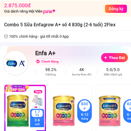
2.875.000đ
Đăng ký
Giá dành riêng
Hội Viên
Combo 5 Sữa Enfagrow A+ số 4 830g (2-6 tuổi) 2Flex
100% chính hãng - giá tốt nhất ở App
Enfa A+
98.2%
4K
5.0/5.0
hài lòng
ba mẹ theo dõi
điểm đánh giá
830
8
gr
g
1.7
6-12
6-
Kg
tháng
th
2-6
tuổi