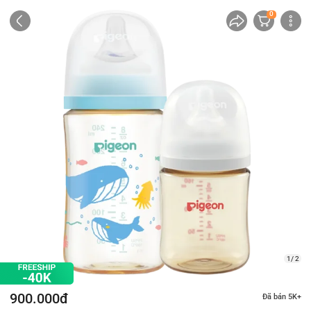
0
1/ 2
900.000đ
Đã bán 5K+