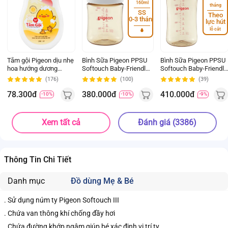
160ml
tháng
SS
Theo
0-3 tháng
lực hút
lỗ cắt
Tắm gội Pigeon dịu nhẹ
Bình Sữa Pigeon PPSU
Bình Sữa Pigeon PPSU
hoa hướng dương
Softouch Baby-Friendly
Softouch Baby-Friendly
200ml (không Paraben)
World 160ml (SS)
World 240ml (M)
(176)
(100)
(39)
78.300đ
380.000đ
410.000đ
-10%
-10%
-9%
Xem tất cả
Đánh giá (3386)
Thông Tin Chi Tiết
Danh mục
Đồ dùng Mẹ & Bé
. Sử dụng núm ty Pigeon Softouch III
. Chứa van thông khí chống đầy hơi
. Chứa đường khớp ngậm giúp bé xác định vị trí ty