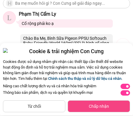
Phạm Thị Cẩm Ly
L
Cổ rộng phải ko ạ
Chào Ba Mẹ, Bình Sữa Pigeon PPSU Softouch
Baby-Friendly World 160ml (SS) là bình cổ rộng
ạ. Xin thông tin đến Ba Mẹ
Cookie & trải nghiệm Con Cưng
16/07/2026 20:53
1
Cookies được sử dụng nhằm ghi nhận các thiết lập cần thiết để website
hoạt động ổn định và hỗ trợ trải nghiệm mua sắm. Việc sử dụng cookies
không làm gián đoạn trải nghiệm và giúp quá trình mua hàng diễn ra thuận
Còn
12 Hỏi - Đáp khác
, Bấm vào để xem
tiện hơn. Tìm hiểu thêm tại
Chính sách thu thập và xử lý dữ liệu cá nhân
.
Nâng cao chất lượng dịch vụ và cá nhân hóa trải nghiệm
Thông báo sản phẩm, dịch vụ và quyền lợi khuyến mại
NGỪNG KINH DOANH
Từ chối
Chấp nhận