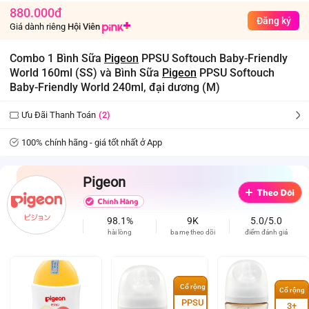
880.000đ
Đăng ký
Giá dành riêng
Hội Viên
Combo 1 Bình Sữa
Pigeon
PPSU Softouch Baby-Friendly
World 160ml (SS) và Bình Sữa
Pigeon
PPSU Softouch
Baby-Friendly World 240ml, đại dương (M)
Ưu Đãi Thanh Toán
(2)
100% chính hãng - giá tốt nhất ở App
Pigeon
98.1%
9K
5.0/5.0
hài lòng
ba mẹ theo dõi
điểm đánh giá
Cổ rộng
Cổ rộng
PPSU
3+