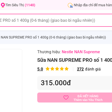
Nhập địa chỉ để mua hàn
Tìm Siêu Thị
(1140)
 NAN SUPREME PRO số 1 400g (0-6 tháng) (giao bao bì ngẫu nhiên))
Thương hiệu:
Nestle NAN Supreme
Sữa NAN SUPREME PRO số 1 400g (
5.0
272
đánh giá
315.000đ
ĐÃ HẾT HÀNG
Thêm vào Yêu Thích