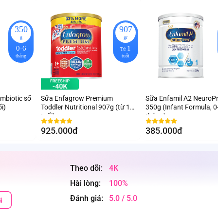
350
907
g
gr
0-6
1
Từ
tháng
tuổi
mbiotic số
Sữa Enfagrow Premium
Sữa Enfamil A2 NeuroPr
i)
Toddler Nutritional 907g (từ 1
350g (Infant Formula, 0
tuổi)
tháng)
925.000đ
385.000đ
Theo dõi:
4K
Hài lòng:
100%
Đánh giá:
5.0 / 5.0