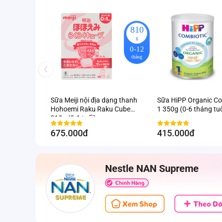
810
g
0-12
tháng
Sữa Meiji nội địa dạng thanh
Sữa HiPP Organic Co
Hohoemi Raku Raku Cube
1 350g (0-6 tháng tuổ
810g (0-1 tuổi)
675.000đ
415.000đ
Nestle NAN Supreme