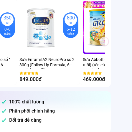
350
800
8
gr
gr
g
0-6
6-12
3
tháng
tháng
tu
o số 1
Sữa Enfamil A2 NeuroPro số 2
Sữa Abbott Grow 3+ 850g 
-6
800g (Follow Up Formula, 6 -
tuổi) (tên cũ: Abbott Grow
12 tháng tuổi)
3+, giao bao bì ngẫu nhiên)
849.000đ
469.000đ
100% chất lượng
Phân phối chính hãng
Đổi trả dễ dàng