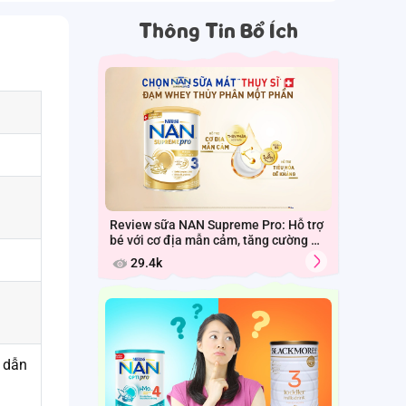
Thông Tin Bổ Ích
Review sữa NAN Supreme Pro: Hỗ trợ
bé với cơ địa mẫn cảm, tăng cường đề
kháng và tiêu hóa.
29.4k
 dẫn