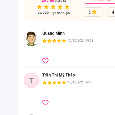
5
4
Có
272
lượt đánh giá
Quang Minh
15/10/2024 19:03
Trần Thị Mỹ Thảo
T
10/10/2024 20:50
Tỷ lệ pha gợi ý
Ba mẹ tham khảo chi tiết trong bảng hướng dẫn c