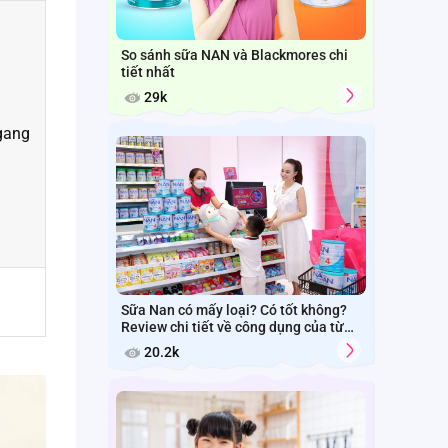
So sánh sữa NAN và Blackmores chi
tiết nhất
29k
gang
Sữa Nan có mấy loại? Có tốt không?
Review chi tiết về công dụng của từng
loại
20.2k